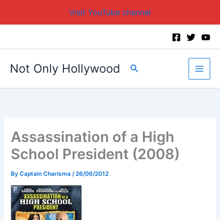
Visit YouTube channel
Skip
to
content
Not Only Hollywood
Search
Assassination of a High
School President (2008)
By
Captain Charisma
/
26/06/2012