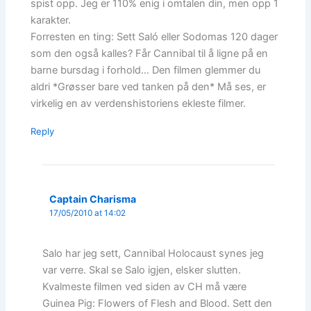
spist opp. Jeg er 110% enig i omtalen din, men opp 1
karakter.
Forresten en ting: Sett Saló eller Sodomas 120 dager
som den også kalles? Får Cannibal til å ligne på en
barne bursdag i forhold… Den filmen glemmer du
aldri *Grøsser bare ved tanken på den* Må ses, er
virkelig en av verdenshistoriens ekleste filmer.
Reply
Captain Charisma
17/05/2010 at 14:02
Salo har jeg sett, Cannibal Holocaust synes jeg
var verre. Skal se Salo igjen, elsker slutten.
Kvalmeste filmen ved siden av CH må være
Guinea Pig: Flowers of Flesh and Blood. Sett den