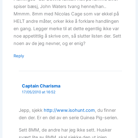
spiser bæsj, John Waters tvang henne/han..
Mmmm. 8mm med Nicolas Cage som var ekkel på
HELT andre måter, orker ikke å forklare handlingen
en gang. Legger merke til at dette egentlig ikke var
noe appetittlig å skrive om, så slutter listen der. Sett
noen av de jeg nevner, og er enig?
Reply
Captain Charisma
17/05/2010 at 16:52
Jepp, sjekk
http://www.isohunt.com
, du finner
den der. Er en del av en serie Guinea Pig-serien.
Sett 8MM, de andre har jeg ikke sett. Husker
svært lite av 8MM, skal sjekke den ut igjen.