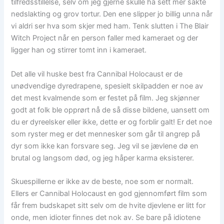
tilfredsstillelse, selv om jeg gjerne skulle ha sett mer sakte
nedslakting og grov tortur. Den ene slipper jo billig unna når
vi aldri ser hva som skjer med ham. Tenk slutten i The Blair
Witch Project når en person faller med kameraet og der
ligger han og stirrer tomt inn i kameraet.
Det alle vil huske best fra Cannibal Holocaust er de
unødvendige dyredrapene, spesielt skilpadden er noe av
det mest kvalmende som er festet på film. Jeg skjønner
godt at folk ble opprørt nå de så disse bildene, uansett om
du er dyreelsker eller ikke, dette er og forblir galt! Er det noe
som ryster meg er det mennesker som går til angrep på
dyr som ikke kan forsvare seg. Jeg vil se jævlene dø en
brutal og langsom død, og jeg håper karma eksisterer.
Skuespillerne er ikke av de beste, noe som er normalt.
Ellers er Cannibal Holocaust en god gjennomført film som
får frem budskapet sitt selv om de hvite djevlene er litt for
onde, men idioter finnes det nok av. Se bare på idiotene