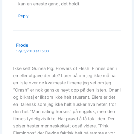
kun en eneste gang, det holdt.
Reply
Frode
17/05/2010 at 15:03
Ikke sett Guinea Pig: Flowers of Flesh. Finnes den i
en eller utgave der ute? Lurer på om jeg ikke må ha
en liste over de kvalmeste filmene jeg vet om jeg.
“Crash” er nok ganske høyt opp på den listen. Onani
og bilkrasj er liksom ikke helt stuerent. Ellers er det
en Italiensk som jeg ikke helt husker hva heter, tror
den het “Man eating horses” på engelsk, men den
finnes tydeligvis ikke. Har prøvd å få tak i den. Der
spiser hester menneskekjøtt også videre. “Pink
Flamingos” der Devine faktisk helt på ramme alvor