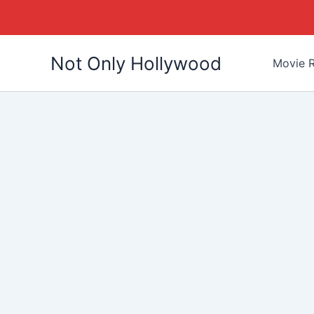
Skip
Not Only Hollywood
to
Movie R
content