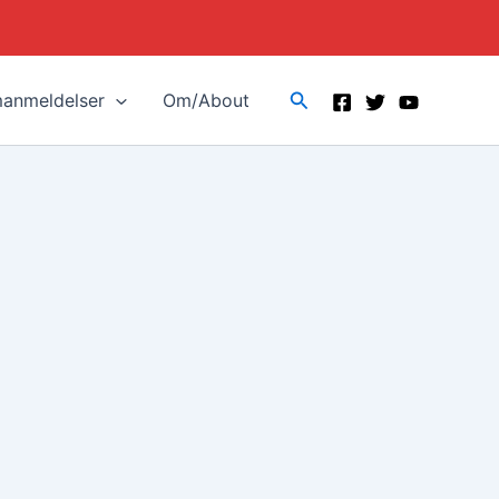
Search
manmeldelser
Om/About