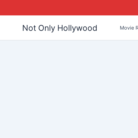
Skip
Not Only Hollywood
to
Movie R
content