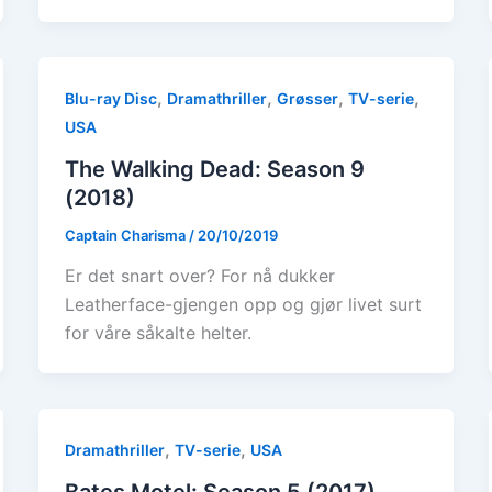
,
,
,
,
Blu-ray Disc
Dramathriller
Grøsser
TV-serie
USA
The Walking Dead: Season 9
(2018)
Captain Charisma
/
20/10/2019
Er det snart over? For nå dukker
Leatherface-gjengen opp og gjør livet surt
for våre såkalte helter.
,
,
Dramathriller
TV-serie
USA
Bates Motel: Season 5 (2017)