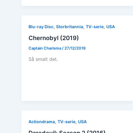
,
,
,
Blu-ray Disc
Storbritannia
TV-serie
USA
Chernobyl (2019)
Captain Charisma
/
27/12/2019
Så smalt det.
,
,
Actiondrama
TV-serie
USA
Daredevil: Season 2 (2016)