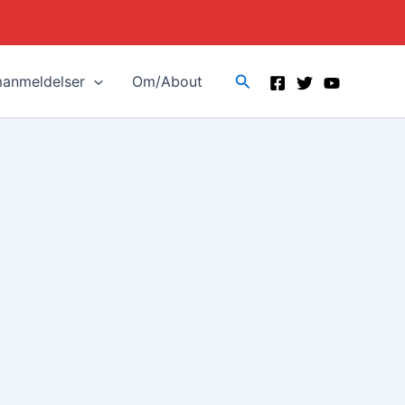
Search
manmeldelser
Om/About