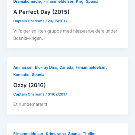
,
,
,
Dramakomedie
Filmanmeldelser
Krig
Spania
A Perfect Day (2015)
Captain Charisma
/
29/05/2017
Vi følger en liten gruppe med hjelpearbeidere under
Bosnia-krigen.
,
,
,
,
Animasjon
Blu-ray Disc
Canada
Filmanmeldelser
,
Komedie
Spania
Ozzy (2016)
Captain Charisma
/
01/02/2017
Et hundemareritt.
,
,
,
Filmanmeldelser
Krimdrama
Spania
Thriller