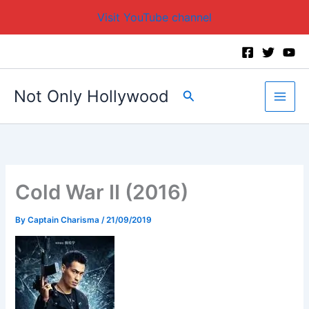
Visit YouTube channel
Skip
to
content
Not Only Hollywood
Search
Cold War II (2016)
By
Captain Charisma
/
21/09/2019