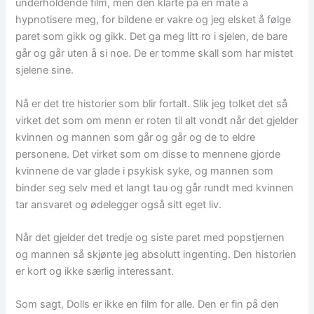
underholdende film, men den klarte på en måte å
hypnotisere meg, for bildene er vakre og jeg elsket å følge
paret som gikk og gikk. Det ga meg litt ro i sjelen, de bare
går og går uten å si noe. De er tomme skall som har mistet
sjelene sine.
Nå er det tre historier som blir fortalt. Slik jeg tolket det så
virket det som om menn er roten til alt vondt når det gjelder
kvinnen og mannen som går og går og de to eldre
personene. Det virket som om disse to mennene gjorde
kvinnene de var glade i psykisk syke, og mannen som
binder seg selv med et langt tau og går rundt med kvinnen
tar ansvaret og ødelegger også sitt eget liv.
Når det gjelder det tredje og siste paret med popstjernen
og mannen så skjønte jeg absolutt ingenting. Den historien
er kort og ikke særlig interessant.
Som sagt, Dolls er ikke en film for alle. Den er fin på den