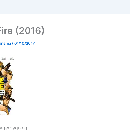
Fire (2016)
arisma
/
01/10/2017
lagerbygning.