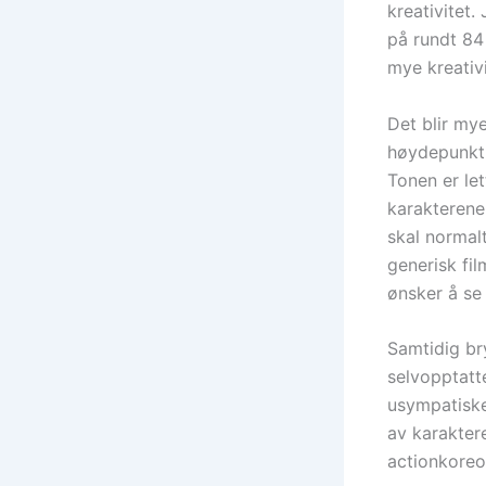
kreativitet.
på rundt 84 
mye kreativi
Det blir my
høydepunkt,
Tonen er let
karakterene
skal normal
generisk fi
ønsker å se 
Samtidig br
selvopptatte
usympatiske
av karaktere
actionkoreo