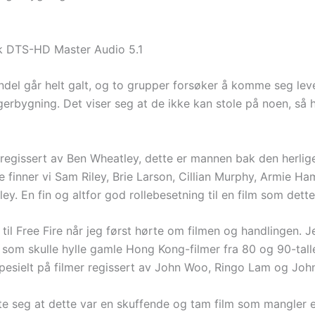
k DTS-HD Master Audio 5.1
del går helt galt, og to grupper forsøker å komme seg lev
gerbygning. Det viser seg at de ikke kan stole på noen, så h
 regissert av Ben Wheatley, dette er mannen bak den herlige K
e finner vi Sam Riley, Brie Larson, Cillian Murphy, Armie H
ey. En fin og altfor god rollebesetning til en film som dette
til Free Fire når jeg først hørte om filmen og handlingen. J
 som skulle hylle gamle Hong Kong-filmer fra 80 og 90-tall
spesielt på filmer regissert av John Woo, Ringo Lam og Joh
te seg at dette var en skuffende og tam film som mangler 