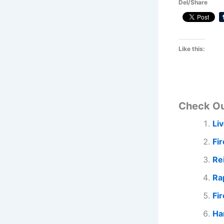
Del/Share
Like this:
Check O
Li
Fir
Re
Ra
Fi
Ha