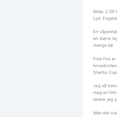
Bilde: 2.39:1
Lyd: Engels
En våpenhan
en større la
mange dø.
Free Fire er
hovedrollen
Sharlto Copl
Jeg så frem 
meg en film
tenker jeg 
Men det vis