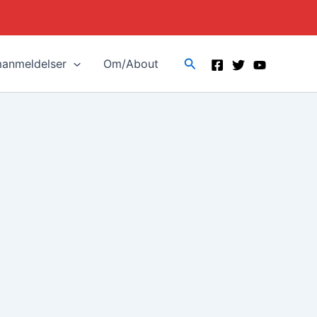
Search
manmeldelser
Om/About