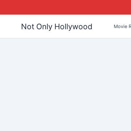
Skip
Not Only Hollywood
to
Movie R
content