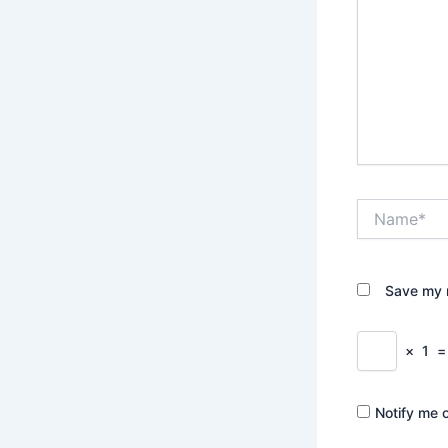
Name*
Save my n
×
1
Notify me 