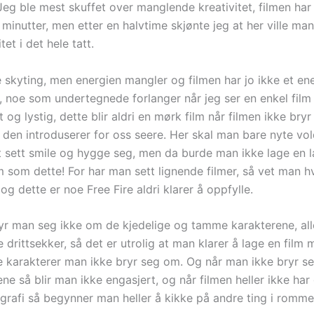
 Jeg ble mest skuffet over manglende kreativitet, filmen har 
minutter, men etter en halvtime skjønte jeg at her ville man
tet i det hele tatt.
e skyting, men energien mangler og filmen har jo ikke et ene
 noe som undertegnede forlanger når jeg ser en enkel film
t og lystig, dette blir aldri en mørk film når filmen ikke bry
 den introduserer for oss seere. Her skal man bare nyte vo
t sett smile og hygge seg, men da burde man ikke lage en l
lm som dette! For har man sett lignende filmer, så vet man 
og dette er noe Free Fire aldri klarer å oppfylle.
yr man seg ikke om de kjedelige og tamme karakterene, alle
 drittsekker, så det er utrolig at man klarer å lage en film
 karakterer man ikke bryr seg om. Og når man ikke bryr 
ne så blir man ikke engasjert, og når filmen heller ikke har
grafi så begynner man heller å kikke på andre ting i romme