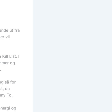
ende ut fra
er vil
ill List. I
ammer og
.
eg så for
et, da
nny To.
energi og