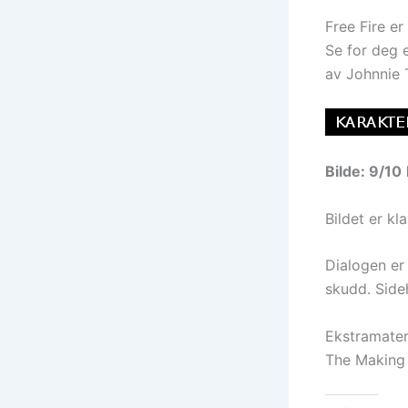
Free Fire er
Se for deg 
av Johnnie 
Bilde: 9/10
Bildet er kl
Dialogen er 
skudd. Side
Ekstramateri
The Making 