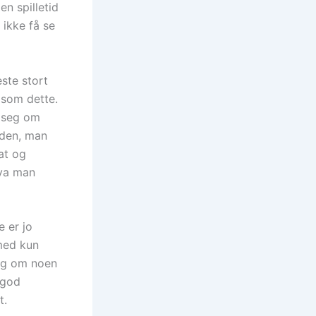
en spilletid
 ikke få se
ste stort
 som dette.
r seg om
lden, man
at og
hva man
 er jo
 med kun
seg om noen
 god
t.