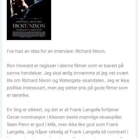
I’ve had an idea for an interview: Richard Nixon.
Ron Howard er regissør i denne filmen som er basert på
sanne hendelser. Jeg skal ærlig innrømme at jeg vet svært
lite om Richard Nixon og Watergate-skandalen. Jeg er ikke
politisk interessert, men jeg setter pris på gode filmer som
er lærerike.
En ting er sikkert, og det er at Frank Langella fortjener
Oscar-nominasjon i klassen beste mannlige skuespiller.
Sean Penn er god i Milk, men ikke like god som Frank
Langella. Jeg håper virkelig at Frank Langella bli nominert i