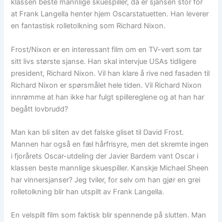
klassen beste mannlige skuespiller, da er sjansen stor for
at Frank Langella henter hjem Oscarstatuetten. Han leverer
en fantastisk rolletolkning som Richard Nixon.
Frost/Nixon er en interessant film om en TV-vert som tar
sitt livs største sjanse. Han skal intervjue USAs tidligere
president, Richard Nixon. Vil han klare å rive ned fasaden til
Richard Nixon er spørsmålet hele tiden. Vil Richard Nixon
innrømme at han ikke har fulgt spillereglene og at han har
begått lovbrudd?
Man kan bli sliten av det falske gliset til David Frost.
Mannen har også en fæl hårfrisyre, men det skremte ingen
i fjorårets Oscar-utdeling der Javier Bardem vant Oscar i
klassen beste mannlige skuespiller. Kanskje Michael Sheen
har vinnersjanser? Jeg tviler, for selv om han gjør en grei
rolletolkning blir han utspilt av Frank Langella.
En velspilt film som faktisk blir spennende på slutten. Man