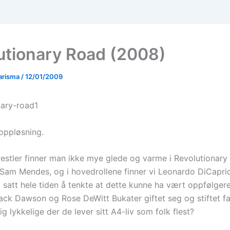
utionary Road (2008)
arisma
/
12/01/2009
 oppløsning.
stler finner man ikke mye glede og varme i Revolutionary
 Sam Mendes, og i hovedrollene finner vi Leonardo DiCapri
 satt hele tiden å tenkte at dette kunne ha vært oppfølgeren
Jack Dawson og Rose DeWitt Bukater giftet seg og stiftet fa
ig lykkelige der de lever sitt A4-liv som folk flest?