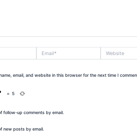
Email*
Website
ame, email, and website in this browser for the next time I commen
=
5
of follow-up comments by email.
of new posts by email.