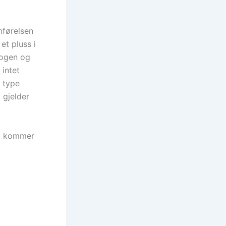
mførelsen
et pluss i
alogen og
 intet
 type
 gjelder
et kommer