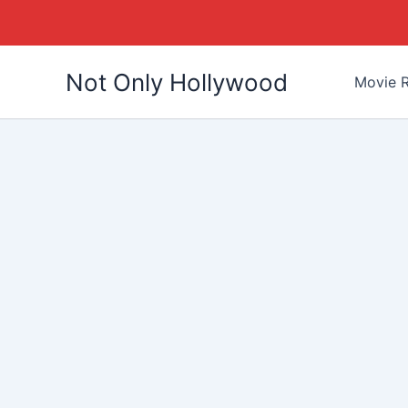
Skip
Not Only Hollywood
to
Movie R
content