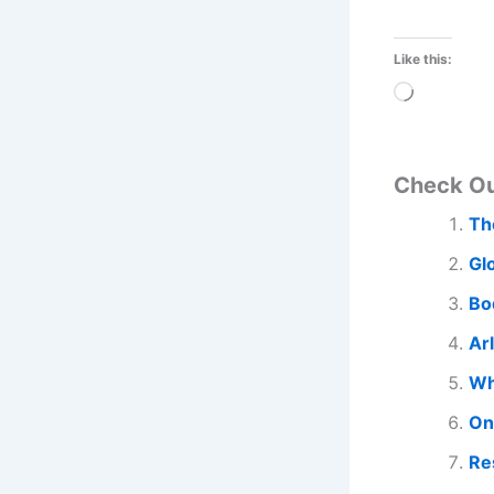
Like this:
Loading…
Check O
Th
Gl
Bo
Ar
Wh
On
Re