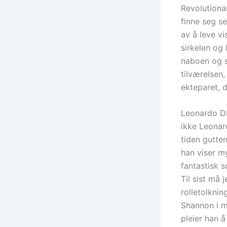
Revolutiona
finne seg se
av å leve v
sirkelen og
naboen og s
tilværelsen
ekteparet, d
Leonardo Di
ikke Leonar
tiden gutte
han viser my
fantastisk s
Til sist må
rolletolknin
Shannon i mi
pleier han å