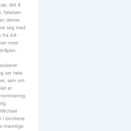
ap, det å
, følelsen
 av denne
igne seg med
 fra A4-
 man med
 dråpen.
sosierer
g ser hele
er, selv om
let er
r-nominering.
lig
t Michael
 i birollene
te mannlige