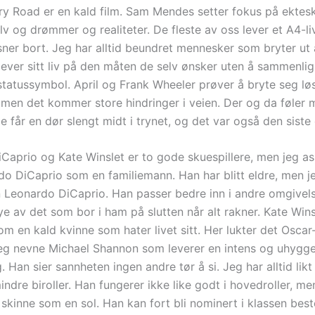
ry Road er en kald film. Sam Mendes setter fokus på ektesk
lv og drømmer og realiteter. De fleste av oss lever et A4-liv
isner bort. Jeg har alltid beundret mennesker som bryter ut
 lever sitt liv på den måten de selv ønsker uten å sammenl
tatussymbol. April og Frank Wheeler prøver å bryte seg løs
, men det kommer store hindringer i veien. Der og da føler
e får en dør slengt midt i trynet, og det var også den siste
Caprio og Kate Winslet er to gode skuespillere, men jeg as
do DiCaprio som en familiemann. Han har blitt eldre, men je
n Leonardo DiCaprio. Han passer bedre inn i andre omgivels
e av det som bor i ham på slutten når alt rakner. Kate Wins
om en kald kvinne som hater livet sitt. Her lukter det Osca
 jeg nevne Michael Shannon som leverer en intens og uhygge
g. Han sier sannheten ingen andre tør å si. Jeg har alltid lik
ndre biroller. Han fungerer ikke like godt i hovedroller, men
 skinne som en sol. Han kan fort bli nominert i klassen bes