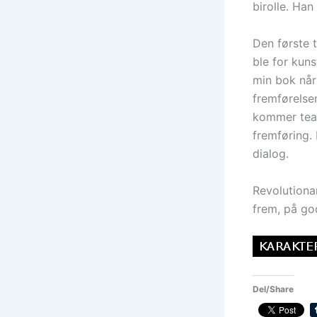
birolle. Han
Den første 
ble for kuns
min bok når 
fremførelsen
kommer teat
fremføring.
dialog.
Revolutiona
frem, på go
Del/Share