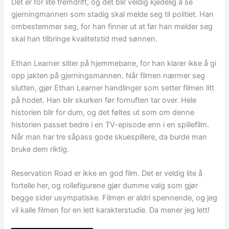
Det er for lite fremdrift, og det blir veldig kjedelig å se
gjerningmannen som stadig skal melde seg til politiet. Han
ombestemmer seg, for han finner ut at før han melder seg
skal han tilbringe kvalitetstid med sønnen.
Ethan Learner sliter på hjemmebane, for han klarer ikke å gi
opp jakten på gjerningsmannen. Når filmen nærmer seg
slutten, gjør Ethan Learner handlinger som setter filmen litt
på hodet. Han blir skurken før fornuften tar over. Hele
historien blir for dum, og det føltes ut som om denne
historien passet bedre i en TV-episode enn i en spillefilm.
Når man har tre såpass gode skuespillere, da burde man
bruke dem riktig.
Reservation Road er ikke en god film. Det er veldig lite å
fortelle her, og rollefigurene gjør dumme valg som gjør
begge sider usympatiske. Filmen er aldri spennende, og jeg
vil kalle filmen for en lett karakterstudie. Da mener jeg lett!