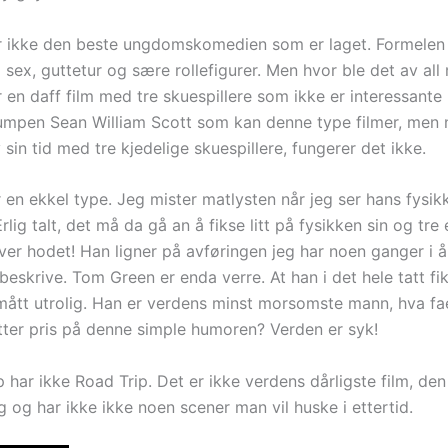
r ikke den beste ungdomskomedien som er laget. Formelen
 sex, guttetur og sære rollefigurer. Men hvor ble det av al
 en daff film med tre skuespillere som ikke er interessante
mpen Sean William Scott som kan denne type filmer, men 
sin tid med tre kjedelige skuespillere, fungerer det ikke.
 en ekkel type. Jeg mister matlysten når jeg ser hans fysik
lig talt, det må da gå an å fikse litt på fysikken sin og tre 
ver hodet! Han ligner på avføringen jeg har noen ganger i å
beskrive. Tom Green er enda verre. At han i det hele tatt f
smått utrolig. Han er verdens minst morsomste mann, hva fae
tter pris på denne simple humoren? Verden er syk!
har ikke Road Trip. Det er ikke verdens dårligste film, den
 og har ikke ikke noen scener man vil huske i ettertid.