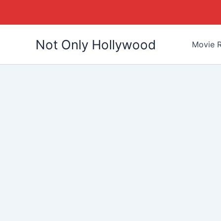
Skip
Not Only Hollywood
to
Movie R
content