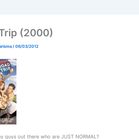
Trip (2000)
arisma
/
06/03/2012
any guys out there who are JUST NORMAL?