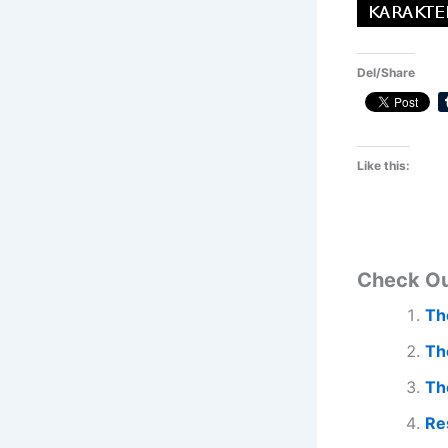
Del/Share
Like this:
Check O
Th
Th
The
Re