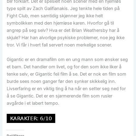
blir forklart. Det er spesielt noen scener med en hjemløs
type spilt av Zach Galifianakis. Jeg tenkte hele tiden på
Fight Club, men samtidig skjønner jeg ikke helt
symbolikken med den hjemløse karen. Hvorfor gå til
angrep på seg selv? Hva er det Brian Weathersby har å
skjule? Har han alvorlige psykiske problemer, noe jeg ikke
tror. Vi får i hvert fall servert noen merkelige scener.
Gigantic er en dramafilm om en ung mann som ønsker seg
et barn. Det handler om livet, og for den som ikke liker å
tenke selv, er Gigantic feil film å se. Det er nok en film som
burde sees noen ganger før den synker skikkelig inn.
Livserfaring er en viktig ting å ha når en setter seg ned for
å se Gigantic. Det er en sjarmerende film som rusler
avgårde i et labert tempo.
Del/Share