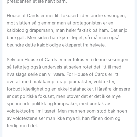
presidenten et lite naivt barn.
House of Cards er mer litt fokusert i den andre sesongen,
mot slutten så glemmer man at protagonisten er en
kaldblodig drapsmann, man heier faktisk på ham. Det er jo
bare galt. Men siden han kjører løpet, så må man også
beundre dette kaldblodige ekteparet fra helvete.
Selv om House of Cards er mer fokusert i denne sesongen,
så følte jeg også underveis at serien rotet det litt til med
hva slags serie den vil være. For House of Cards er litt
overalt med maktkamp, drap, journalister, voldtekter,
forbudt kjærlighet og en ekkel datahacker. Hårsåre kinesere
er det politiske fokuset, men utover det er det ikke mye
spennende politikk og kampsaker, med unntak av
voldtektsofre i militæret. Men mannen som stod bak noen
av voldtektene ser man ikke mye til, han får en dom og
ferdig med det.