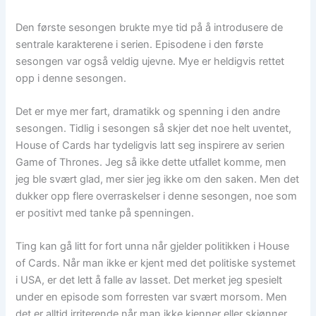
Den første sesongen brukte mye tid på å introdusere de
sentrale karakterene i serien. Episodene i den første
sesongen var også veldig ujevne. Mye er heldigvis rettet
opp i denne sesongen.
Det er mye mer fart, dramatikk og spenning i den andre
sesongen. Tidlig i sesongen så skjer det noe helt uventet,
House of Cards har tydeligvis latt seg inspirere av serien
Game of Thrones. Jeg så ikke dette utfallet komme, men
jeg ble svært glad, mer sier jeg ikke om den saken. Men det
dukker opp flere overraskelser i denne sesongen, noe som
er positivt med tanke på spenningen.
Ting kan gå litt for fort unna når gjelder politikken i House
of Cards. Når man ikke er kjent med det politiske systemet
i USA, er det lett å falle av lasset. Det merket jeg spesielt
under en episode som forresten var svært morsom. Men
det er alltid irriterende når man ikke kjenner eller skjønner