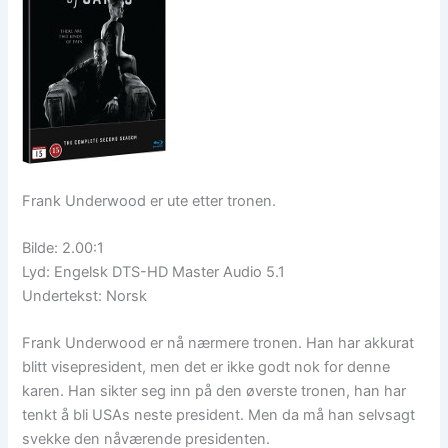
Frank Underwood er ute etter tronen.
Bilde: 2.00:1
Lyd: Engelsk DTS-HD Master Audio 5.1
Undertekst: Norsk
Frank Underwood er nå nærmere tronen. Han har akkurat
blitt visepresident, men det er ikke godt nok for denne
karen. Han sikter seg inn på den øverste tronen, han har
tenkt å bli USAs neste president. Men da må han selvsagt
svekke den nåværende presidenten.