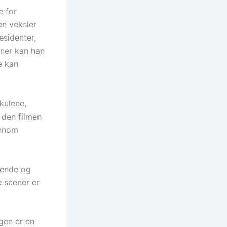
e for
en veksler
esidenter,
joner kan han
e kan
kulene,
 den filmen
ennom
erende og
 scener er
ngen er en