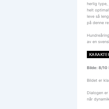
herlig type,
helt optimal
leve så leng
på denne re
Hundreåring
av en svens
Bilde: 8/10
Bildet er kla
Dialogen er 
når dynamik