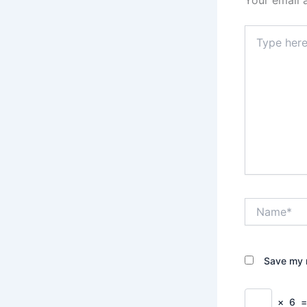
Type
here..
Name*
Save my n
×
6