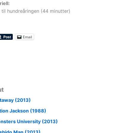
iell:
til hundreåringen (44 minutter)
Email
ut
taway (2013)
tion Jackson (1988)
nsters University (2013)
shido Man (2013)