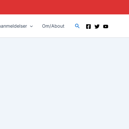
Search
manmeldelser
Om/About