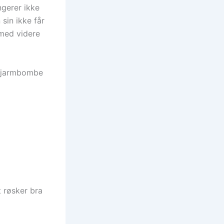
ngerer ikke
sin ikke får
i med videre
 sjarmbombe
t røsker bra