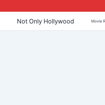
Skip
Not Only Hollywood
to
Movie R
content