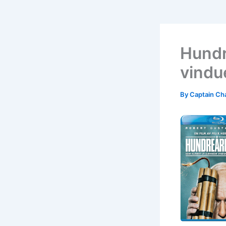
Hundr
vindu
By
Captain Ch