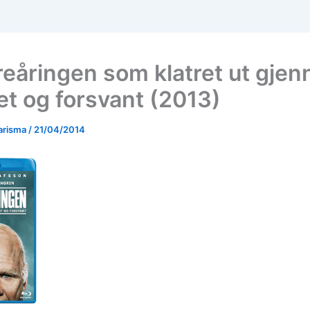
eåringen som klatret ut gje
et og forsvant (2013)
arisma
/
21/04/2014