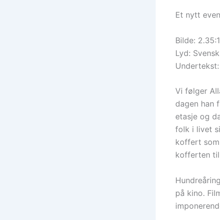
Et nytt even
Bilde: 2.35:1
Lyd: Svensk
Undertekst:
Vi følger A
dagen han fy
etasje og d
folk i livet
koffert som 
kofferten ti
Hundreåring
på kino. Fi
imponerend