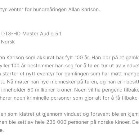
tyr venter for hundreåringen Allan Karlson.
 DTS-HD Master Audio 5.1
 Norsk
llan Karlson som akkurat har fylt 100 år. Han bor på et gam
ller 100 år bestemmer han seg for å ta en tur ut av vinduet
a starter et nytt eventyr for gamlingen som har møtt mang
 sitt. Nå møter han nye mennesker på turen, og han er i besit
inneholder 50 millioner kroner. Noen vil ha pengene tilbake
lhører noen kriminelle personer som gjør alt for å få tilbak
en som klatret ut gjennom vinduet og forsvant ble en kje
lmen ble sett av hele 235 000 personer på norske kinoer. De
e.