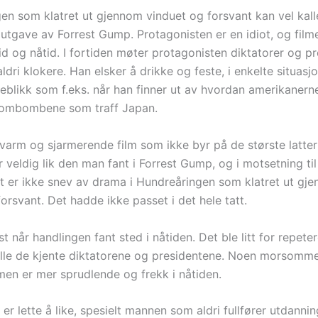
en som klatret ut gjennom vinduet og forsvant kan vel kall
utgave av Forrest Gump. Protagonisten er en idiot, og film
d og nåtid. I fortiden møter protagonisten diktatorer og pr
aldri klokere. Han elsker å drikke og feste, i enkelte situas
yeblikk som f.eks. når han finner ut av hvordan amerikanern
tombombene som traff Japan.
 varm og sjarmerende film som ikke byr på de største latter
 veldig lik den man fant i Forrest Gump, og i motsetning til
et er ikke snev av drama i Hundreåringen som klatret ut gj
orsvant. Det hadde ikke passet i det hele tatt.
st når handlingen fant sted i nåtiden. Det ble litt for repet
le de kjente diktatorene og presidentene. Noen morsomme
lmen er mer sprudlende og frekk i nåtiden.
er lette å like, spesielt mannen som aldri fullfører utdanni