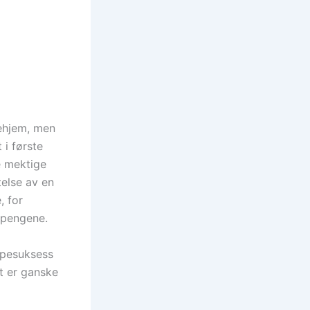
lehjem, men
 i første
e mektige
telse av en
, for
e pengene.
mpesuksess
t er ganske