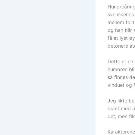
Hundreåring
svenskenes 
mellom forti
og han blir 
få et lyst ø
detonere a
Dette er en
humoren blir
så finnes d
vinduet og f
Jeg likte be
dumt med al
det, men fi
Karakterene 