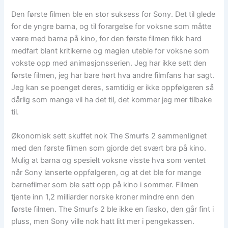
Den første filmen ble en stor suksess for Sony. Det til glede
for de yngre barna, og til forargelse for voksne som måtte
være med barna på kino, for den første filmen fikk hard
medfart blant kritikerne og magien uteble for voksne som
vokste opp med animasjonsserien. Jeg har ikke sett den
første filmen, jeg har bare hørt hva andre filmfans har sagt.
Jeg kan se poenget deres, samtidig er ikke oppfølgeren så
dårlig som mange vil ha det til, det kommer jeg mer tilbake
til.
Økonomisk sett skuffet nok The Smurfs 2 sammenlignet
med den første filmen som gjorde det svært bra på kino.
Mulig at barna og spesielt voksne visste hva som ventet
når Sony lanserte oppfølgeren, og at det ble for mange
barnefilmer som ble satt opp på kino i sommer. Filmen
tjente inn 1,2 milliarder norske kroner mindre enn den
første filmen. The Smurfs 2 ble ikke en fiasko, den går fint i
pluss, men Sony ville nok hatt litt mer i pengekassen.