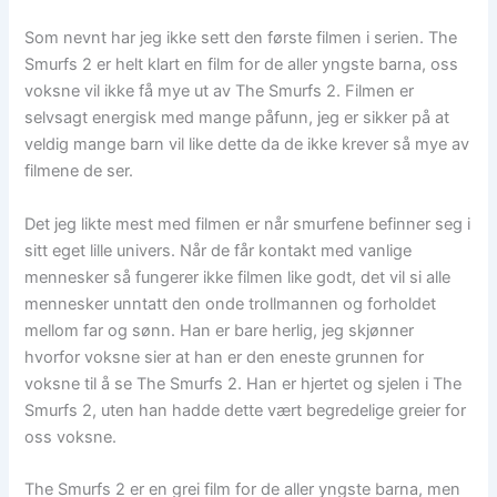
Som nevnt har jeg ikke sett den første filmen i serien. The
Smurfs 2 er helt klart en film for de aller yngste barna, oss
voksne vil ikke få mye ut av The Smurfs 2. Filmen er
selvsagt energisk med mange påfunn, jeg er sikker på at
veldig mange barn vil like dette da de ikke krever så mye av
filmene de ser.
Det jeg likte mest med filmen er når smurfene befinner seg i
sitt eget lille univers. Når de får kontakt med vanlige
mennesker så fungerer ikke filmen like godt, det vil si alle
mennesker unntatt den onde trollmannen og forholdet
mellom far og sønn. Han er bare herlig, jeg skjønner
hvorfor voksne sier at han er den eneste grunnen for
voksne til å se The Smurfs 2. Han er hjertet og sjelen i The
Smurfs 2, uten han hadde dette vært begredelige greier for
oss voksne.
The Smurfs 2 er en grei film for de aller yngste barna, men