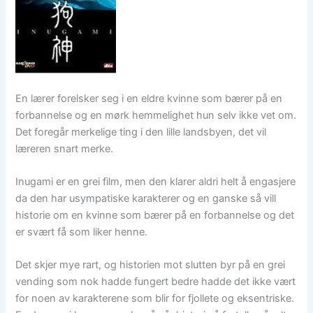
En lærer forelsker seg i en eldre kvinne som bærer på en
forbannelse og en mørk hemmelighet hun selv ikke vet om.
Det foregår merkelige ting i den lille landsbyen, det vil
læreren snart merke.
Inugami er en grei film, men den klarer aldri helt å engasjere
da den har usympatiske karakterer og en ganske så vill
historie om en kvinne som bærer på en forbannelse og det
er svært få som liker henne.
Det skjer mye rart, og historien mot slutten byr på en grei
vending som nok hadde fungert bedre hadde det ikke vært
for noen av karakterene som blir for fjollete og eksentriske.