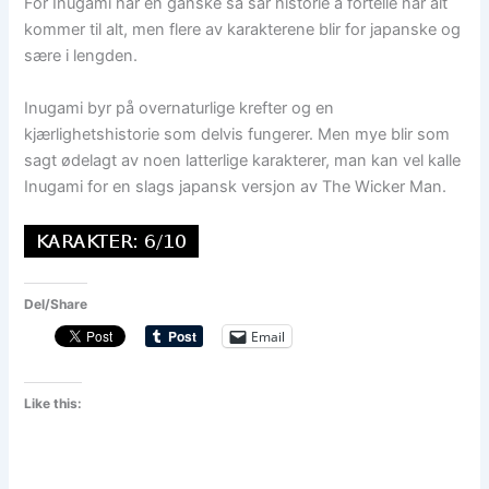
For Inugami har en ganske så sår historie å fortelle når alt
kommer til alt, men flere av karakterene blir for japanske og
sære i lengden.
Inugami byr på overnaturlige krefter og en
kjærlighetshistorie som delvis fungerer. Men mye blir som
sagt ødelagt av noen latterlige karakterer, man kan vel kalle
Inugami for en slags japansk versjon av The Wicker Man.
Del/Share
Email
Like this: