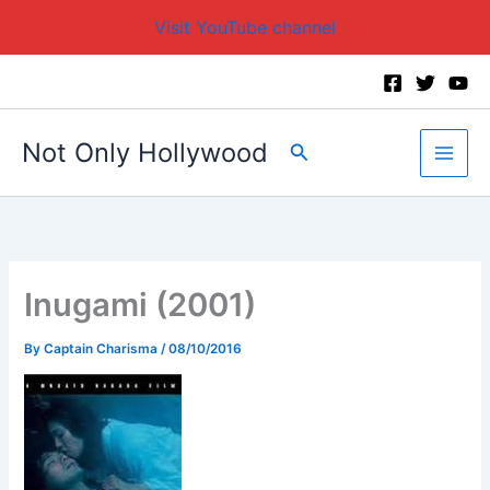
Visit YouTube channel
Skip
to
content
Not Only Hollywood
Search
Inugami (2001)
By
Captain Charisma
/
08/10/2016