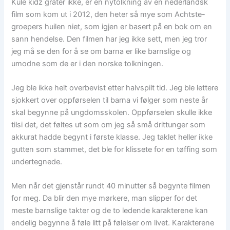
Kule kidz gråter ikke, er en nytolkning av en nederlandsk
film som kom ut i 2012, den heter så mye som Achtste-
groepers huilen niet, som igjen er basert på en bok om en
sann hendelse. Den filmen har jeg ikke sett, men jeg tror
jeg må se den for å se om barna er like barnslige og
umodne som de er i den norske tolkningen.
Jeg ble ikke helt overbevist etter halvspilt tid. Jeg ble lettere
sjokkert over oppførselen til barna vi følger som neste år
skal begynne på ungdomsskolen. Oppførselen skulle ikke
tilsi det, det føltes ut som om jeg så små drittunger som
akkurat hadde begynt i første klasse. Jeg taklet heller ikke
gutten som stammet, det ble for klissete for en tøffing som
undertegnede.
Men når det gjenstår rundt 40 minutter så begynte filmen
for meg. Da blir den mye mørkere, man slipper for det
meste barnslige takter og de to ledende karakterene kan
endelig begynne å føle litt på følelser om livet. Karakterene