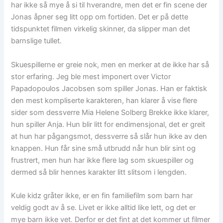
har ikke så mye å si til hverandre, men det er fin scene der
Jonas åpner seg litt opp om fortiden. Det er på dette
tidspunktet filmen virkelig skinner, da slipper man det
barnslige tullet.
Skuespillerne er greie nok, men en merker at de ikke har så
stor erfaring. Jeg ble mest imponert over Victor
Papadopoulos Jacobsen som spiller Jonas. Han er faktisk
den mest kompliserte karakteren, han klarer å vise flere
sider som dessverre Mia Helene Solberg Brekke ikke klarer,
hun spiller Anja. Hun blir litt for endimensjonal, det er greit
at hun har pågangsmot, dessverre så slår hun ikke av den
knappen. Hun får sine små utbrudd når hun blir sint og
frustrert, men hun har ikke flere lag som skuespiller og
dermed så blir hennes karakter litt slitsom i lengden.
Kule kidz gråter ikke, er en fin familiefilm som barn har
veldig godt av å se. Livet er ikke alltid like lett, og det er
mye barn ikke vet. Derfor er det fint at det kommer ut filmer