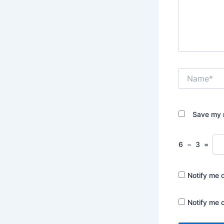
Name*
Save my n
6
−
3
=
Notify me 
Notify me 