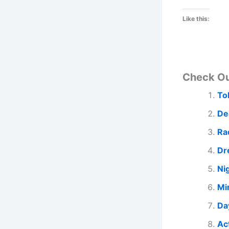
Like this:
Check O
To
De
Ra
Dr
Ni
Mi
Da
Ac