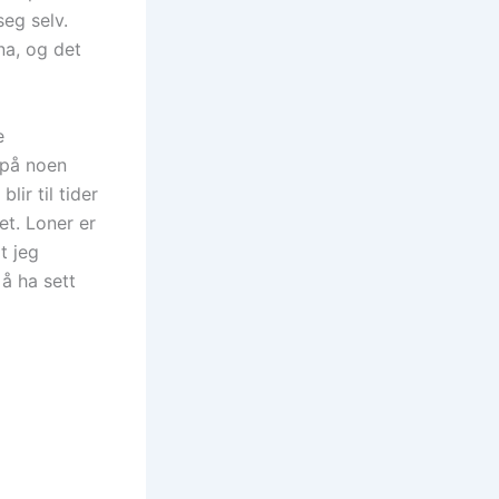
eg selv.
na, og det
e
r på noen
lir til tider
et. Loner er
t jeg
 å ha sett