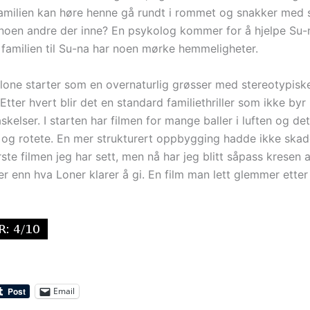
amilien kan høre henne gå rundt i rommet og snakker med s
t noen andre der inne? En psykolog kommer for å hjelpe Su-
t familien til Su-na har noen mørke hemmeligheter.
lone starter som en overnaturlig grøsser med stereotypisk
. Etter hvert blir det en standard familiethriller som ikke by
skelser. I starten har filmen for mange baller i luften og det b
g og rotete. En mer strukturert oppbygging hadde ikke skad
ste filmen jeg har sett, men nå har jeg blitt såpass kresen a
r enn hva Loner klarer å gi. En film man lett glemmer etter
Email