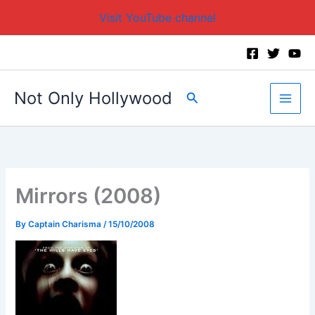
Visit YouTube channel
Skip
to
content
Not Only Hollywood
Search
Mirrors (2008)
By
Captain Charisma
/
15/10/2008