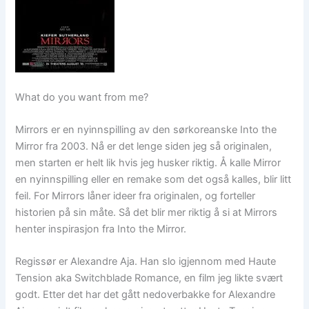
What do you want from me?
Mirrors er en nyinnspilling av den sørkoreanske Into the
Mirror fra 2003. Nå er det lenge siden jeg så originalen,
men starten er helt lik hvis jeg husker riktig. Å kalle Mirror
en nyinnspilling eller en remake som det også kalles, blir litt
feil. For Mirrors låner ideer fra originalen, og forteller
historien på sin måte. Så det blir mer riktig å si at Mirrors
henter inspirasjon fra Into the Mirror.
Regissør er Alexandre Aja. Han slo igjennom med Haute
Tension aka Switchblade Romance, en film jeg likte svært
godt. Etter det har det gått nedoverbakke for Alexandre