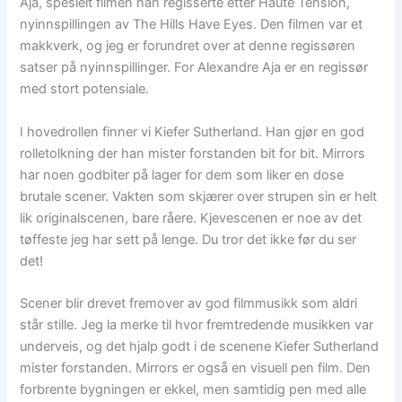
Aja, spesielt filmen han regisserte etter Haute Tension,
nyinnspillingen av The Hills Have Eyes. Den filmen var et
makkverk, og jeg er forundret over at denne regissøren
satser på nyinnspillinger. For Alexandre Aja er en regissør
med stort potensiale.
I hovedrollen finner vi Kiefer Sutherland. Han gjør en god
rolletolkning der han mister forstanden bit for bit. Mirrors
har noen godbiter på lager for dem som liker en dose
brutale scener. Vakten som skjærer over strupen sin er helt
lik originalscenen, bare råere. Kjevescenen er noe av det
tøffeste jeg har sett på lenge. Du tror det ikke før du ser
det!
Scener blir drevet fremover av god filmmusikk som aldri
står stille. Jeg la merke til hvor fremtredende musikken var
underveis, og det hjalp godt i de scenene Kiefer Sutherland
mister forstanden. Mirrors er også en visuell pen film. Den
forbrente bygningen er ekkel, men samtidig pen med alle