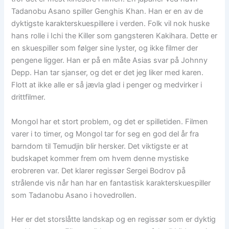
Tadanobu Asano spiller Genghis Khan. Han er en av de
dyktigste karakterskuespillere i verden. Folk vil nok huske
hans rolle i Ichi the Killer som gangsteren Kakihara. Dette er
en skuespiller som følger sine lyster, og ikke filmer der
pengene ligger. Han er på en måte Asias svar på Johnny
Depp. Han tar sjanser, og det er det jeg liker med karen.
Flott at ikke alle er så jævla glad i penger og medvirker i
drittfilmer.
Mongol har et stort problem, og det er spilletiden. Filmen
varer i to timer, og Mongol tar for seg en god del år fra
barndom til Temudjin blir hersker. Det viktigste er at
budskapet kommer frem om hvem denne mystiske
erobreren var. Det klarer regissør Sergei Bodrov på
strålende vis når han har en fantastisk karakterskuespiller
som Tadanobu Asano i hovedrollen.
Her er det storslåtte landskap og en regissør som er dyktig