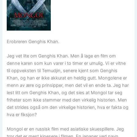
Erobreren Genghis Khan.
Jeg vet lite om Genghis Khan. Men å lage en film om
denne karen som kun varer i to timer er umulig. Vi er vitne
til oppveksten til Temudjin, senere kjent som Genghis
Khan, og han er ikke akkurat en heldig gutt. Mongolene er
menn av ære og prinsipper, men det vil en ende ta. Jeg har
lest litt om Genghis Khan, og det sies at Mongol tar seg
friheter som ikke stemmer med den virkelig historien. Men
det strides også om den virkelige historien, hva er fakta og
hva er fiksjon?
Mongol er en russisk film med asiatiske skuespillere. Jeg
tror det er mest kinesere i filmen. En japaner ved navn