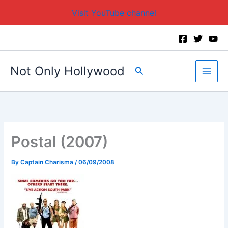
Visit YouTube channel
Skip
to
content
Not Only Hollywood
Search
Postal (2007)
By
Captain Charisma
/
06/09/2008