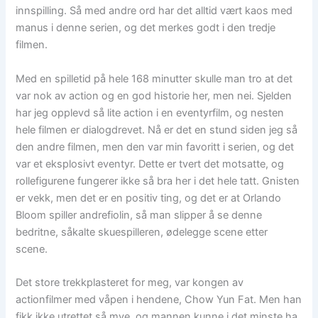
innspilling. Så med andre ord har det alltid vært kaos med
manus i denne serien, og det merkes godt i den tredje
filmen.
Med en spilletid på hele 168 minutter skulle man tro at det
var nok av action og en god historie her, men nei. Sjelden
har jeg opplevd så lite action i en eventyrfilm, og nesten
hele filmen er dialogdrevet. Nå er det en stund siden jeg så
den andre filmen, men den var min favoritt i serien, og det
var et eksplosivt eventyr. Dette er tvert det motsatte, og
rollefigurene fungerer ikke så bra her i det hele tatt. Gnisten
er vekk, men det er en positiv ting, og det er at Orlando
Bloom spiller andrefiolin, så man slipper å se denne
bedritne, såkalte skuespilleren, ødelegge scene etter
scene.
Det store trekkplasteret for meg, var kongen av
actionfilmer med våpen i hendene, Chow Yun Fat. Men han
fikk ikke utrettet så mye, og mannen kunne i det minste ha