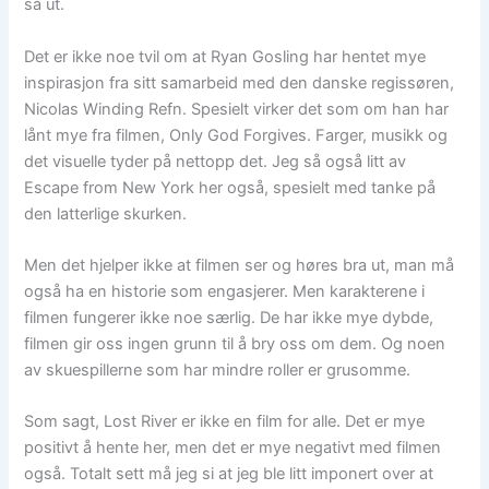
så ut.
Det er ikke noe tvil om at Ryan Gosling har hentet mye
inspirasjon fra sitt samarbeid med den danske regissøren,
Nicolas Winding Refn. Spesielt virker det som om han har
lånt mye fra filmen, Only God Forgives. Farger, musikk og
det visuelle tyder på nettopp det. Jeg så også litt av
Escape from New York her også, spesielt med tanke på
den latterlige skurken.
Men det hjelper ikke at filmen ser og høres bra ut, man må
også ha en historie som engasjerer. Men karakterene i
filmen fungerer ikke noe særlig. De har ikke mye dybde,
filmen gir oss ingen grunn til å bry oss om dem. Og noen
av skuespillerne som har mindre roller er grusomme.
Som sagt, Lost River er ikke en film for alle. Det er mye
positivt å hente her, men det er mye negativt med filmen
også. Totalt sett må jeg si at jeg ble litt imponert over at