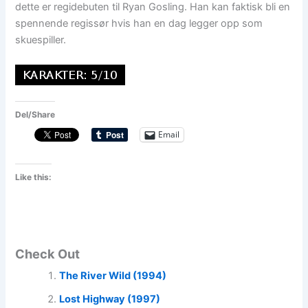
dette er regidebuten til Ryan Gosling. Han kan faktisk bli en
spennende regissør hvis han en dag legger opp som
skuespiller.
Del/Share
Email
Like this:
Check Out
The River Wild (1994)
Lost Highway (1997)