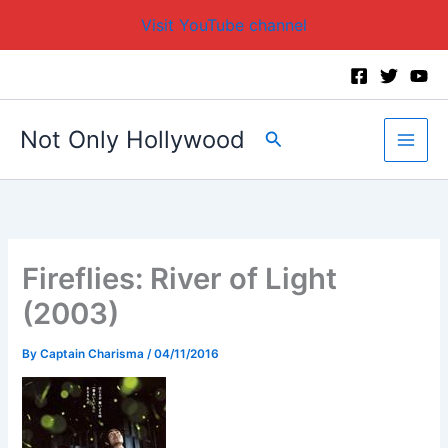
Visit YouTube channel
Skip
to
content
Not Only Hollywood
Search
Fireflies: River of Light
(2003)
By
Captain Charisma
/
04/11/2016