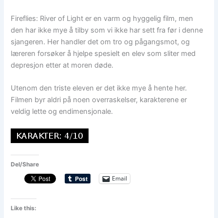
Fireflies: River of Light er en varm og hyggelig film, men
den har ikke mye å tilby som vi ikke har sett fra før i denne
sjangeren. Her handler det om tro og pågangsmot, og
læreren forsøker å hjelpe spesielt en elev som sliter med
depresjon etter at moren døde.
Utenom den triste eleven er det ikke mye å hente her.
Filmen byr aldri på noen overraskelser, karakterene er
veldig lette og endimensjonale.
Del/Share
Email
Like this: