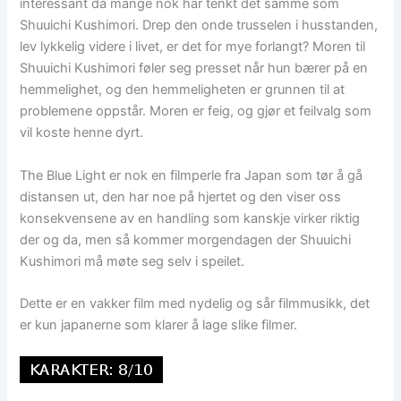
interessant da mange nok har tenkt det samme som
Shuuichi Kushimori. Drep den onde trusselen i husstanden,
lev lykkelig videre i livet, er det for mye forlangt? Moren til
Shuuichi Kushimori føler seg presset når hun bærer på en
hemmelighet, og den hemmeligheten er grunnen til at
problemene oppstår. Moren er feig, og gjør et feilvalg som
vil koste henne dyrt.
The Blue Light er nok en filmperle fra Japan som tør å gå
distansen ut, den har noe på hjertet og den viser oss
konsekvensene av en handling som kanskje virker riktig
der og da, men så kommer morgendagen der Shuuichi
Kushimori må møte seg selv i speilet.
Dette er en vakker film med nydelig og sår filmmusikk, det
er kun japanerne som klarer å lage slike filmer.