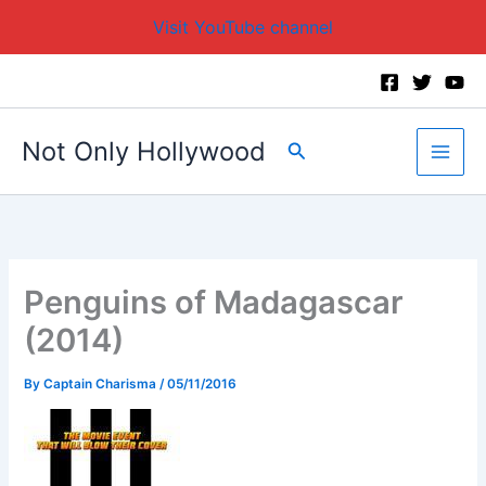
Visit YouTube channel
Skip
to
content
Not Only Hollywood
Search
Penguins of Madagascar
(2014)
By
Captain Charisma
/
05/11/2016