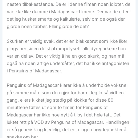
nesten tilbakestående. De er i denne filmen noen idioter, de
var ikke like dumme i Madagascar-filmene. Der var de etter
det jeg husker smarte og kalkulerte, selv om de også der
gjorde noen tabber. Eller gjorde de det?
Skurken er veldig svak, det er en blekksprut som ikke liker
pingviner siden de stjal rampelyset i alle dyreparkene han
var en del av. Det er viktig å ha en god skurk, og han må
også ha noen artige undersåtter, det har ikke antagonisten
i Penguins of Madagascar.
Penguins of Madagascar klarer ikke å underholde voksne
på samme måte som den gjør for barn. Jeg lo så vidt en
gang, ellers kikket jeg stadig på klokka for disse 80
minuttene føltes ut som to timer, for Penguins of
Madagascar har ikke noe nytt å tilby i det hele tatt. Det
luktet rett på VOD av Penguins of Madagascar. Handlingen
er så generisk og kjedelig, det er jo ingen høydepunkter å
snakke om her.