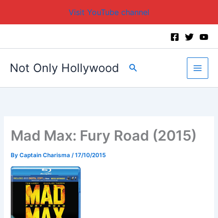
Visit YouTube channel
Skip
to
content
Not Only Hollywood
Search
Mad Max: Fury Road (2015)
By
Captain Charisma
/
17/10/2015