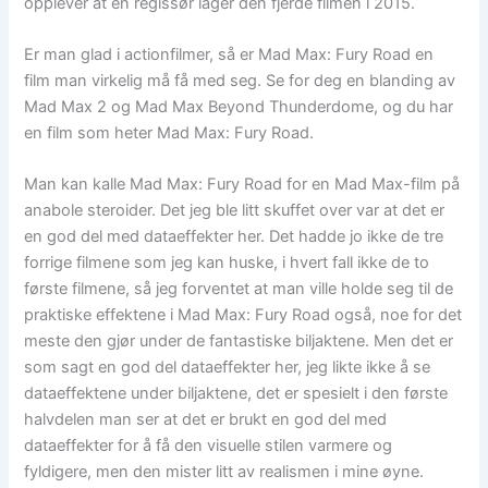
opplever at en regissør lager den fjerde filmen i 2015.
Er man glad i actionfilmer, så er Mad Max: Fury Road en
film man virkelig må få med seg. Se for deg en blanding av
Mad Max 2 og Mad Max Beyond Thunderdome, og du har
en film som heter Mad Max: Fury Road.
Man kan kalle Mad Max: Fury Road for en Mad Max-film på
anabole steroider. Det jeg ble litt skuffet over var at det er
en god del med dataeffekter her. Det hadde jo ikke de tre
forrige filmene som jeg kan huske, i hvert fall ikke de to
første filmene, så jeg forventet at man ville holde seg til de
praktiske effektene i Mad Max: Fury Road også, noe for det
meste den gjør under de fantastiske biljaktene. Men det er
som sagt en god del dataeffekter her, jeg likte ikke å se
dataeffektene under biljaktene, det er spesielt i den første
halvdelen man ser at det er brukt en god del med
dataeffekter for å få den visuelle stilen varmere og
fyldigere, men den mister litt av realismen i mine øyne.