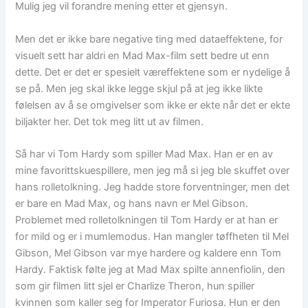
Mulig jeg vil forandre mening etter et gjensyn.
Men det er ikke bare negative ting med dataeffektene, for
visuelt sett har aldri en Mad Max-film sett bedre ut enn
dette. Det er det er spesielt væreffektene som er nydelige å
se på. Men jeg skal ikke legge skjul på at jeg ikke likte
følelsen av å se omgivelser som ikke er ekte når det er ekte
biljakter her. Det tok meg litt ut av filmen.
Så har vi Tom Hardy som spiller Mad Max. Han er en av
mine favorittskuespillere, men jeg må si jeg ble skuffet over
hans rolletolkning. Jeg hadde store forventninger, men det
er bare en Mad Max, og hans navn er Mel Gibson.
Problemet med rolletolkningen til Tom Hardy er at han er
for mild og er i mumlemodus. Han mangler tøffheten til Mel
Gibson, Mel Gibson var mye hardere og kaldere enn Tom
Hardy. Faktisk følte jeg at Mad Max spilte annenfiolin, den
som gir filmen litt sjel er Charlize Theron, hun spiller
kvinnen som kaller seg for Imperator Furiosa. Hun er den