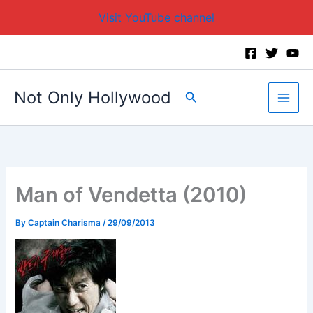
Visit YouTube channel
Skip
to
content
Not Only Hollywood
Search
Man of Vendetta (2010)
By
Captain Charisma
/
29/09/2013