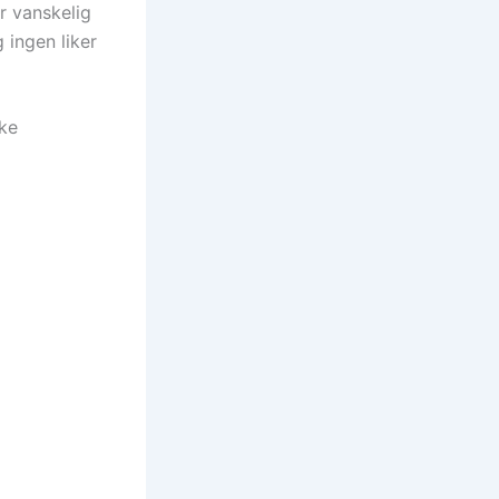
er vanskelig
 ingen liker
ke