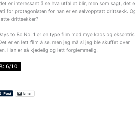
det er interessant å se hva utfallet blir, men som sagt, det 
ti for protagonisten for han er en selvopptatt drittsekk. Og
atte drittsekker?
ys to Be No. 1 er en type film med mye kaos og eksentris
Det er en lett film å se, men jeg må si jeg ble skuffet over
n. Han er så kjedelig og lett forglemmelig.
Email