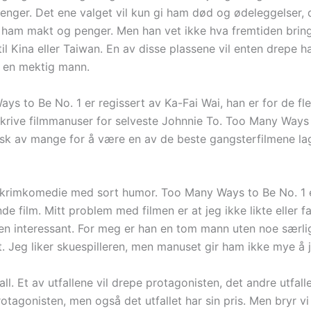
 penger. Det ene valget vil kun gi ham død og ødeleggelser,
gi ham makt og penger. Men han vet ikke hva fremtiden brin
til Kina eller Taiwan. En av disse plassene vil enten drepe h
il en mektig mann.
ys to Be No. 1 er regissert av Ka-Fai Wai, han er for de fl
 skrive filmmanuser for selveste Johnnie To. Too Many Ways
isk av mange for å være en av de beste gangsterfilmene la
 krimkomedie med sort humor. Too Many Ways to Be No. 1 
e film. Mitt problem med filmen er at jeg ikke likte eller f
en interessant. For meg er han en tom mann uten noe særli
t. Jeg liker skuespilleren, men manuset gir ham ikke mye å
fall. Et av utfallene vil drepe protagonisten, det andre utfal
otagonisten, men også det utfallet har sin pris. Men bryr v