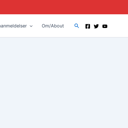
Search
manmeldelser
Om/About