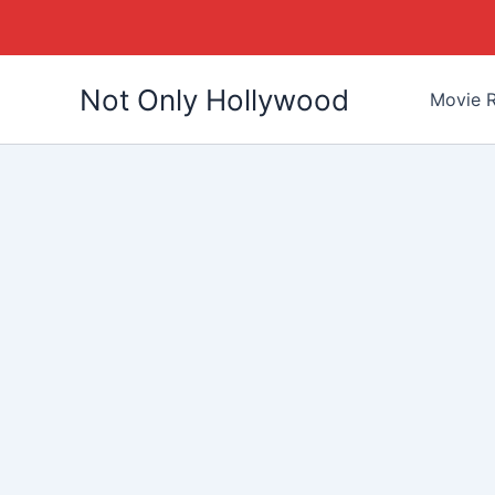
Skip
Not Only Hollywood
to
Movie R
content