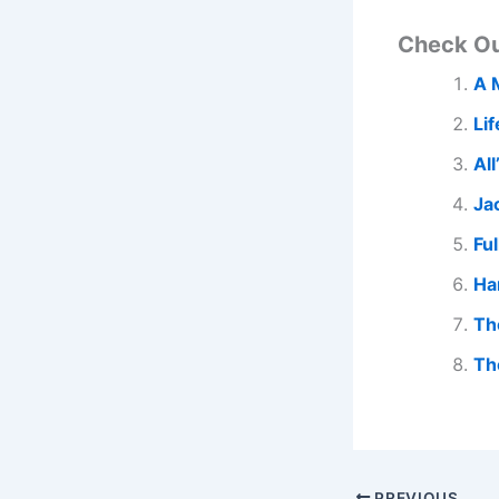
Check O
A 
Lif
Al
Ja
Ful
Ha
Th
Th
PREVIOUS