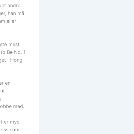
 det andre
ger, han må
am eller
este mest
 to Be No. 1
get i Hong
er en
ant
g
 jobbe med.
let er mye
i oss som