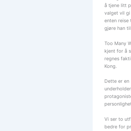
å tjene litt
valget vil 
enten reise 
gjøre han t
Too Many Wa
kjent for å
regnes fakt
Kong.
Dette er en
underholdend
protagonist
personlighe
Vi ser to ut
bedre for pr