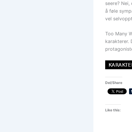
seere? Nei, 
å føle sympa
vel selvoppt
Too Many Wa
karakterer. 
protagoniste
Del/Share
Like this: