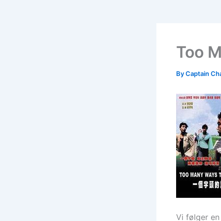
Too M
By
Captain Ch
Vi følger en