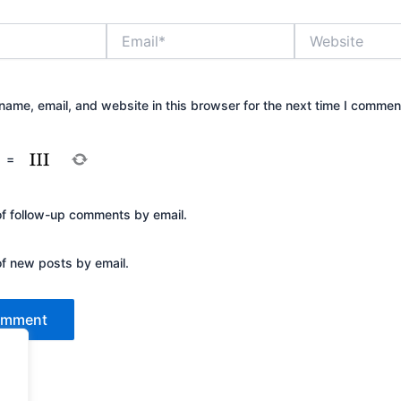
Email*
Website
ame, email, and website in this browser for the next time I commen
=
of follow-up comments by email.
of new posts by email.