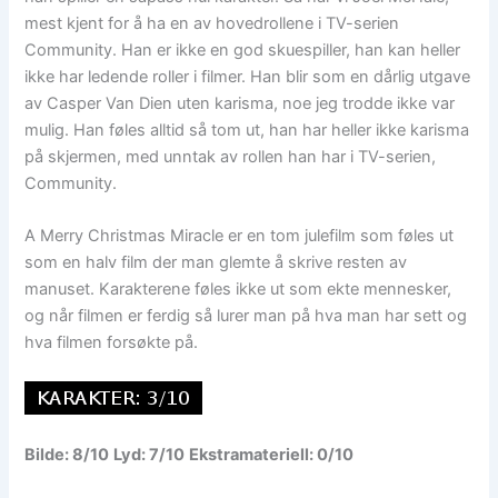
mest kjent for å ha en av hovedrollene i TV-serien
Community. Han er ikke en god skuespiller, han kan heller
ikke har ledende roller i filmer. Han blir som en dårlig utgave
av Casper Van Dien uten karisma, noe jeg trodde ikke var
mulig. Han føles alltid så tom ut, han har heller ikke karisma
på skjermen, med unntak av rollen han har i TV-serien,
Community.
A Merry Christmas Miracle er en tom julefilm som føles ut
som en halv film der man glemte å skrive resten av
manuset. Karakterene føles ikke ut som ekte mennesker,
og når filmen er ferdig så lurer man på hva man har sett og
hva filmen forsøkte på.
Bilde: 8/10
Lyd: 7/10
Ekstramateriell: 0/10