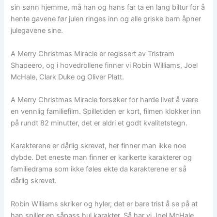
sin sønn hjemme, må han og hans far ta en lang biltur for å
hente gavene før julen ringes inn og alle griske barn åpner
julegavene sine.
A Merry Christmas Miracle er regissert av Tristram
Shapeero, og i hovedrollene finner vi Robin Williams, Joel
McHale, Clark Duke og Oliver Platt.
A Merry Christmas Miracle forsøker for harde livet å være
en vennlig familiefilm. Spilletiden er kort, filmen klokker inn
på rundt 82 minutter, det er aldri et godt kvalitetstegn.
Karakterene er dårlig skrevet, her finner man ikke noe
dybde. Det eneste man finner er karikerte karakterer og
familiedrama som ikke føles ekte da karakterene er så
dårlig skrevet.
Robin Williams skriker og hyler, det er bare trist å se på at
han spiller en såpass hul karakter. Så har vi Joel McHale,