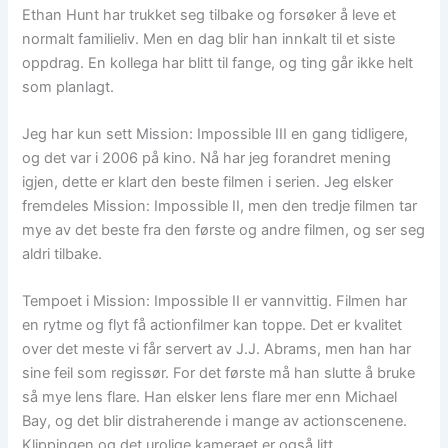
Ethan Hunt har trukket seg tilbake og forsøker å leve et
normalt familieliv. Men en dag blir han innkalt til et siste
oppdrag. En kollega har blitt til fange, og ting går ikke helt
som planlagt.
Jeg har kun sett Mission: Impossible III en gang tidligere,
og det var i 2006 på kino. Nå har jeg forandret mening
igjen, dette er klart den beste filmen i serien. Jeg elsker
fremdeles Mission: Impossible II, men den tredje filmen tar
mye av det beste fra den første og andre filmen, og ser seg
aldri tilbake.
Tempoet i Mission: Impossible II er vannvittig. Filmen har
en rytme og flyt få actionfilmer kan toppe. Det er kvalitet
over det meste vi får servert av J.J. Abrams, men han har
sine feil som regissør. For det første må han slutte å bruke
så mye lens flare. Han elsker lens flare mer enn Michael
Bay, og det blir distraherende i mange av actionscenene.
Klippingen og det urolige kameraet er også litt