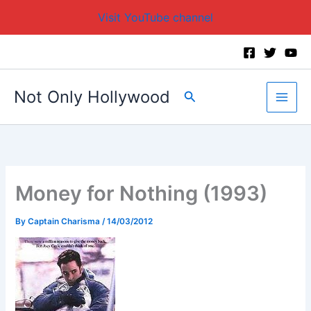
Visit YouTube channel
Skip
to
content
Not Only Hollywood
Search
Money for Nothing (1993)
By
Captain Charisma
/
14/03/2012