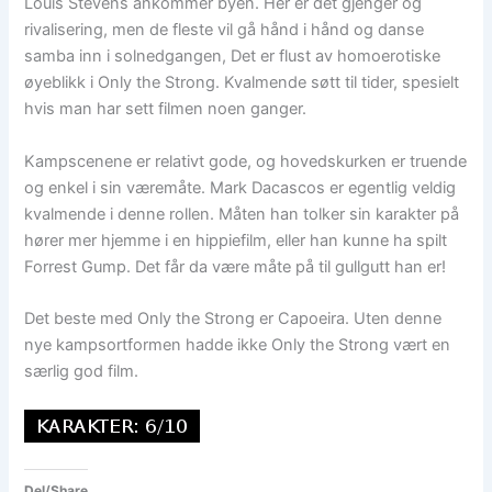
Louis Stevens ankommer byen. Her er det gjenger og
rivalisering, men de fleste vil gå hånd i hånd og danse
samba inn i solnedgangen, Det er flust av homoerotiske
øyeblikk i Only the Strong. Kvalmende søtt til tider, spesielt
hvis man har sett filmen noen ganger.
Kampscenene er relativt gode, og hovedskurken er truende
og enkel i sin væremåte. Mark Dacascos er egentlig veldig
kvalmende i denne rollen. Måten han tolker sin karakter på
hører mer hjemme i en hippiefilm, eller han kunne ha spilt
Forrest Gump. Det får da være måte på til gullgutt han er!
Det beste med Only the Strong er Capoeira. Uten denne
nye kampsortformen hadde ikke Only the Strong vært en
særlig god film.
Del/Share