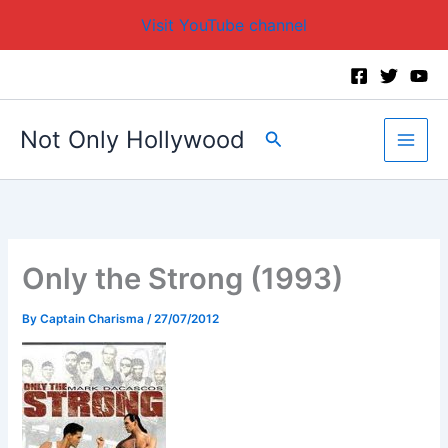
Visit YouTube channel
Skip
to
content
Not Only Hollywood
Search
Only the Strong (1993)
By
Captain Charisma
/
27/07/2012