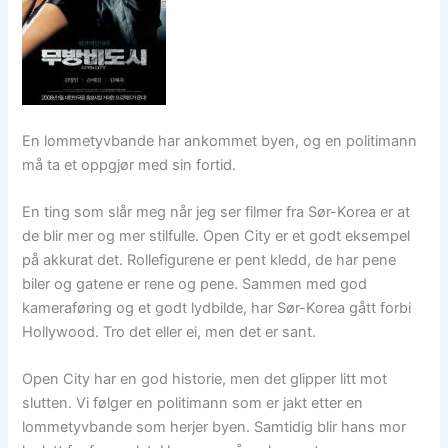
En lommetyvbande har ankommet byen, og en politimann
må ta et oppgjør med sin fortid.
En ting som slår meg når jeg ser filmer fra Sør-Korea er at
de blir mer og mer stilfulle. Open City er et godt eksempel
på akkurat det. Rollefigurene er pent kledd, de har pene
biler og gatene er rene og pene. Sammen med god
kameraføring og et godt lydbilde, har Sør-Korea gått forbi
Hollywood. Tro det eller ei, men det er sant.
Open City har en god historie, men det glipper litt mot
slutten. Vi følger en politimann som er jakt etter en
lommetyvbande som herjer byen. Samtidig blir hans mor