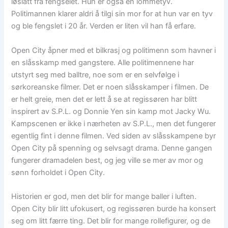
løslatt fra fengselet. Hun er også en lommetyv.
Politimannen klarer aldri å tilgi sin mor for at hun var en tyv
og ble fengslet i 20 år. Verden er liten vil han få erfare.
Open City åpner med et bilkrasj og politimenn som havner i
en slåsskamp med gangstere. Alle politimennene har
utstyrt seg med balltre, noe som er en selvfølge i
sørkoreanske filmer. Det er noen slåsskamper i filmen. De
er helt greie, men det er lett å se at regissøren har blitt
inspirert av S.P.L. og Donnie Yen sin kamp mot Jacky Wu.
Kampscenen er ikke i nærheten av S.P.L., men det fungerer
egentlig fint i denne filmen. Ved siden av slåsskampene byr
Open City på spenning og selvsagt drama. Denne gangen
fungerer dramadelen best, og jeg ville se mer av mor og
sønn forholdet i Open City.
Historien er god, men det blir for mange baller i luften.
Open City blir litt ufokusert, og regissøren burde ha konsert
seg om litt færre ting. Det blir for mange rollefigurer, og de