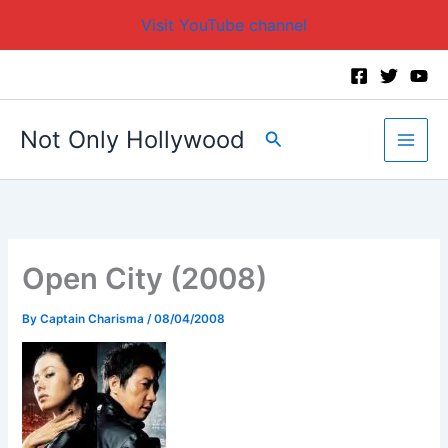
Visit YouTube channel
Skip
to
content
Not Only Hollywood
Search
Open City (2008)
By
Captain Charisma
/
08/04/2008