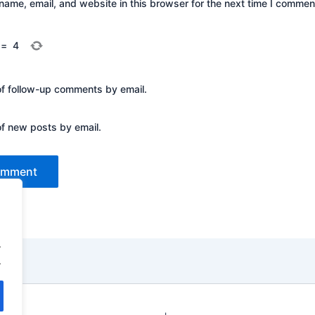
ame, email, and website in this browser for the next time I commen
=
4
of follow-up comments by email.
of new posts by email.
.
.