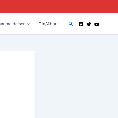
Search
manmeldelser
Om/About