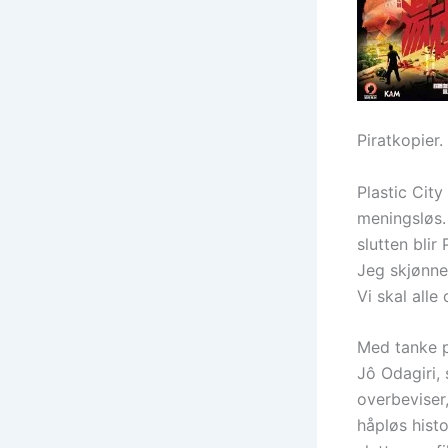
Piratkopier.
Plastic City
meningsløs. 
slutten blir
Jeg skjønner
Vi skal alle
Med tanke p
Jô Odagiri,
overbeviser
håpløs hist