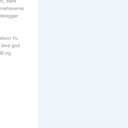
0, bare
innehaverne
ødelegger
Nelson Yu
r ikke god
mål og