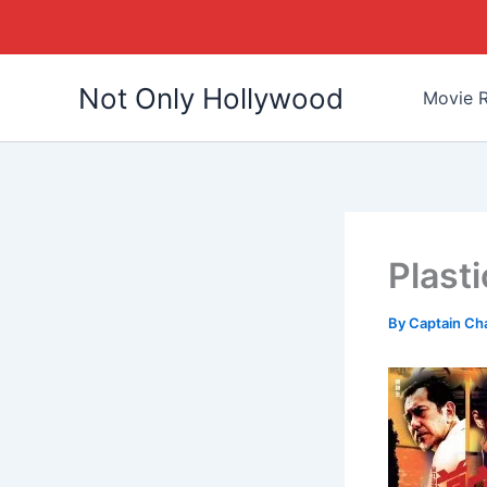
Skip
Not Only Hollywood
to
Movie R
content
Plast
By
Captain Ch