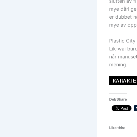
slutten av 
mye dårlige
er dubbet n
mye av oppl
Plastic City
Lik-wai bur
når manuset 
mening.
Del/Share
Like this: