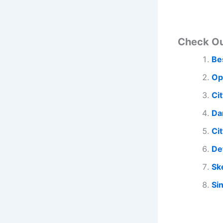
Check O
Be
Op
Ci
Da
Ci
De
Sk
Si