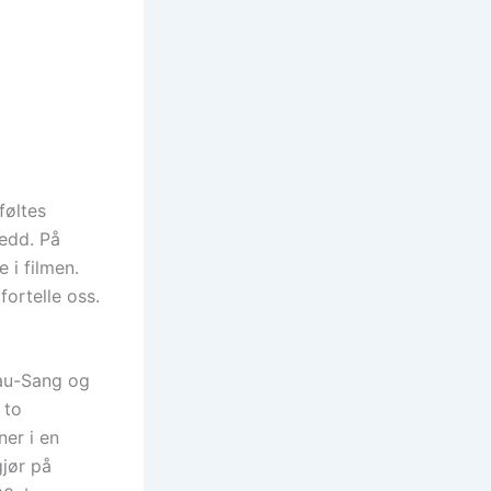
føltes
ledd. På
 i filmen.
fortelle oss.
hau-Sang og
 to
ner i en
gjør på