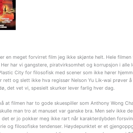
 er en meget forvirret film jeg ikke skjønte helt. Hele filmen 
Her har vi gangstere, piratvirksomhet og korrupsjon i alle 
 Plastic City for filosofisk med scener som ikke hører hjemme
 rett og slett ikke hva regissør Nelson Yu Lik-wai prøver å 
 dø, det vet vi, spesielt skurker lever farlig hver dag.
å at filmen har to gode skuespiller som Anthony Wong C
 skulle man tro at manuset var ganske bra. Men selv ikke de
, det er jo pokker meg ikke rart når karakterdybden forsvin
orie og filosofiske tendenser. Høydepunktet er et gjengopp