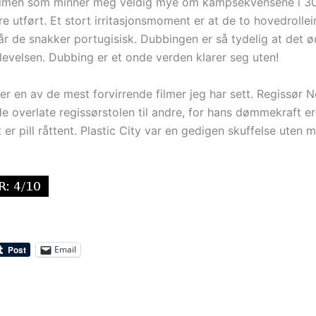
filmen som minner meg veldig mye om kampsekvensene i 30
re utført. Et stort irritasjonsmoment er at de to hovedrolle
år de snakker portugisisk. Dubbingen er så tydelig at det 
evelsen. Dubbing er et onde verden klarer seg uten!
 er en av de mest forvirrende filmer jeg har sett. Regissør 
de overlate regissørstolen til andre, for hans dømmekraft e
er pill råttent. Plastic City var en gedigen skuffelse uten 
Email