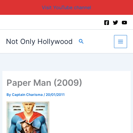
Visit YouTube channel
Skip
to
content
Not Only Hollywood
Search
Paper Man (2009)
By
Captain Charisma
/
20/01/2011