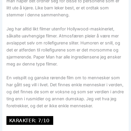
man håper det ordner seg for disse to personene som er
litt ute å kjøre. Like barn leker best, er et ordtak som
stemmer i denne sammenheng.
Jeg har alltid likt filmer utenfor Hollywood-maskineriet,
såkalte uavhengige filmer. Atmosfæren pleier å være mer
avslappet selv om rollefigurene sliter. Humoren er snill, og
det er atferden til rollefigurene som er det morsomme og
sjarmerende. Paper Man har alle ingrediensene jeg ønsker
meg av denne type filmer.
En velspilt og ganske rørende film om to mennesker som
har gått seg vill i livet. Det finnes enkle mennesker i verden,
og det finnes de som er voksne og som ser verdien i andre
ting enn i rusmidler og annen dumskap. Jeg vet hva jeg
foretrekker, og det er ikke enkle mennesker.