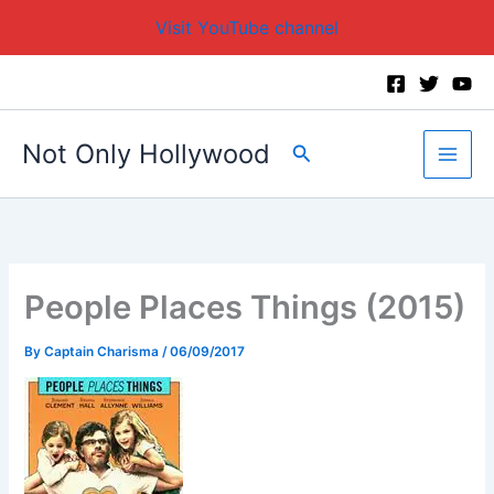
Visit YouTube channel
Skip
to
content
Not Only Hollywood
Search
People Places Things (2015)
By
Captain Charisma
/
06/09/2017