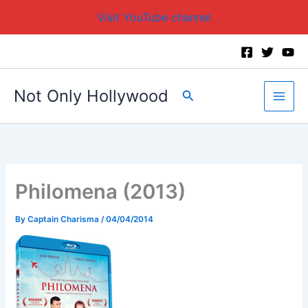
Visit YouTube channel
Skip
to
content
Not Only Hollywood
Search
Philomena (2013)
By
Captain Charisma
/
04/04/2014