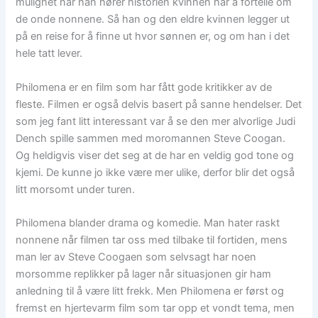
mulighet når han hører historien kvinnen har å fortelle om
de onde nonnene. Så han og den eldre kvinnen legger ut
på en reise for å finne ut hvor sønnen er, og om han i det
hele tatt lever.
Philomena er en film som har fått gode kritikker av de
fleste. Filmen er også delvis basert på sanne hendelser. Det
som jeg fant litt interessant var å se den mer alvorlige Judi
Dench spille sammen med moromannen Steve Coogan.
Og heldigvis viser det seg at de har en veldig god tone og
kjemi. De kunne jo ikke være mer ulike, derfor blir det også
litt morsomt under turen.
Philomena blander drama og komedie. Man hater raskt
nonnene når filmen tar oss med tilbake til fortiden, mens
man ler av Steve Coogaen som selvsagt har noen
morsomme replikker på lager når situasjonen gir ham
anledning til å være litt frekk. Men Philomena er først og
fremst en hjertevarm film som tar opp et vondt tema, men