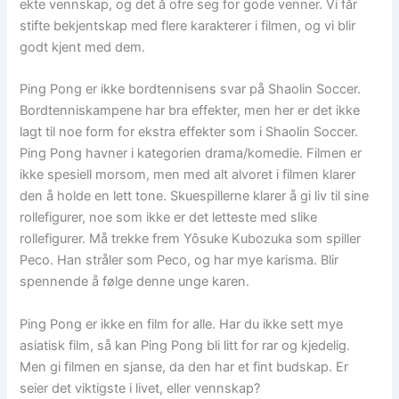
ekte vennskap, og det å ofre seg for gode venner. Vi får
stifte bekjentskap med flere karakterer i filmen, og vi blir
godt kjent med dem.
Ping Pong er ikke bordtennisens svar på Shaolin Soccer.
Bordtenniskampene har bra effekter, men her er det ikke
lagt til noe form for ekstra effekter som i Shaolin Soccer.
Ping Pong havner i kategorien drama/komedie. Filmen er
ikke spesiell morsom, men med alt alvoret i filmen klarer
den å holde en lett tone. Skuespillerne klarer å gi liv til sine
rollefigurer, noe som ikke er det letteste med slike
rollefigurer. Må trekke frem Yôsuke Kubozuka som spiller
Peco. Han stråler som Peco, og har mye karisma. Blir
spennende å følge denne unge karen.
Ping Pong er ikke en film for alle. Har du ikke sett mye
asiatisk film, så kan Ping Pong bli litt for rar og kjedelig.
Men gi filmen en sjanse, da den har et fint budskap. Er
seier det viktigste i livet, eller vennskap?