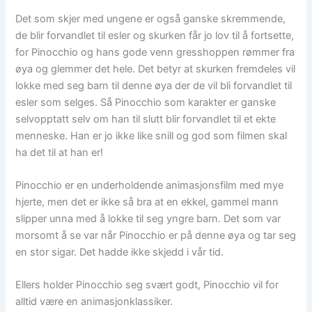
Det som skjer med ungene er også ganske skremmende,
de blir forvandlet til esler og skurken får jo lov til å fortsette,
for Pinocchio og hans gode venn gresshoppen rømmer fra
øya og glemmer det hele. Det betyr at skurken fremdeles vil
lokke med seg barn til denne øya der de vil bli forvandlet til
esler som selges. Så Pinocchio som karakter er ganske
selvopptatt selv om han til slutt blir forvandlet til et ekte
menneske. Han er jo ikke like snill og god som filmen skal
ha det til at han er!
Pinocchio er en underholdende animasjonsfilm med mye
hjerte, men det er ikke så bra at en ekkel, gammel mann
slipper unna med å lokke til seg yngre barn. Det som var
morsomt å se var når Pinocchio er på denne øya og tar seg
en stor sigar. Det hadde ikke skjedd i vår tid.
Ellers holder Pinocchio seg svært godt, Pinocchio vil for
alltid være en animasjonklassiker.