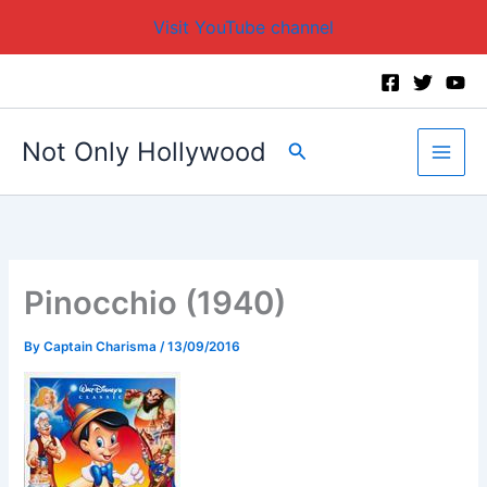
Visit YouTube channel
Skip
to
content
Not Only Hollywood
Search
Pinocchio (1940)
By
Captain Charisma
/
13/09/2016