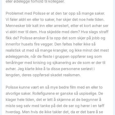
eller ødelegge forhold til kollegaer.
Problemet med Polisse er at den tar opp så mange saker.
Vi føler aldri en eller to saker, her skjer det noe hele tiden.
Mennesker blir kalt inn eller arrestert, etter et kort avhør ser
vi aldri mer til dem. Hva skjedde med dem? Hva slags straff
fikk de? Polisse ønsker å ta opp det som skjer på jobb og
innenfor husets fire vegger. Den føltes heller ikke så
realistisk ut med så mange krangler, og ikke minst det mest
ødeleggende, når de fleste i gruppen oppfører seg som
tenåringer med knising og sjikanering av de som er der til
avhør. Jeg klarte ikke å ta disse personene seriøst i
lengden, deres oppførsel skadet realismen.
Polisse kunne vært en så mye bedre film med en eller to
alvorlige saker. Rollefigurene er ganske så uspiselige. De
klager hele tiden, det er lett å skjønne at de begynner å
miste seg selv med tanke på det de ser og hører i en tøff
hverdag. Men hvis de ikke takler det, da er det bare å se