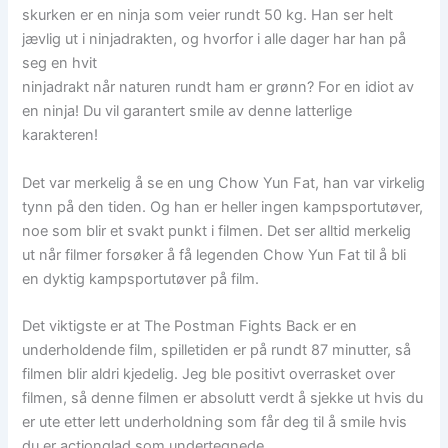
skurken er en ninja som veier rundt 50 kg. Han ser helt
jævlig ut i ninjadrakten, og hvorfor i alle dager har han på
seg en hvit
ninjadrakt når naturen rundt ham er grønn? For en idiot av
en ninja! Du vil garantert smile av denne latterlige
karakteren!
Det var merkelig å se en ung Chow Yun Fat, han var virkelig
tynn på den tiden. Og han er heller ingen kampsportutøver,
noe som blir et svakt punkt i filmen. Det ser alltid merkelig
ut når filmer forsøker å få legenden Chow Yun Fat til å bli
en dyktig kampsportutøver på film.
Det viktigste er at The Postman Fights Back er en
underholdende film, spilletiden er på rundt 87 minutter, så
filmen blir aldri kjedelig. Jeg ble positivt overrasket over
filmen, så denne filmen er absolutt verdt å sjekke ut hvis du
er ute etter lett underholdning som får deg til å smile hvis
du er actionglad som undertegnede.