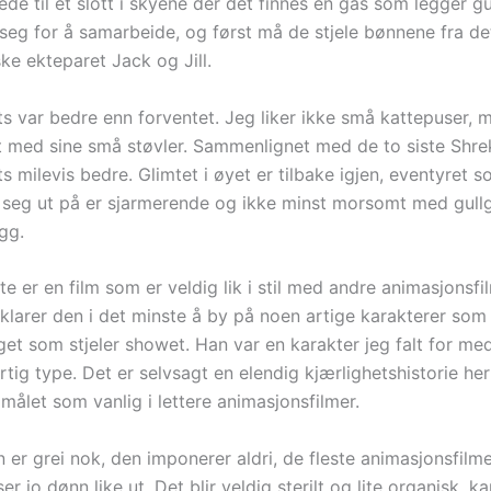
ede til et slott i skyene der det finnes en gås som legger g
eg for å samarbeide, og først må de stjele bønnene fra de
ke ekteparet Jack og Jill.
ts var bedre enn forventet. Jeg liker ikke små kattepuser, 
t med sine små støvler. Sammenlignet med de to siste Shrek
s milevis bedre. Glimtet i øyet er tilbake igjen, eventyret 
 seg ut på er sjarmerende og ikke minst morsomt med gul
gg.
e er en film som er veldig lik i stil med andre animasjonsfi
klarer den i det minste å by på noen artige karakterer so
et som stjeler showet. Han var en karakter jeg falt for me
tig type. Det er selvsagt en elendig kjærlighetshistorie he
ålet som vanlig i lettere animasjonsfilmer.
er grei nok, den imponerer aldri, de fleste animasjonsfilme
r jo dønn like ut. Det blir veldig sterilt og lite organisk, k