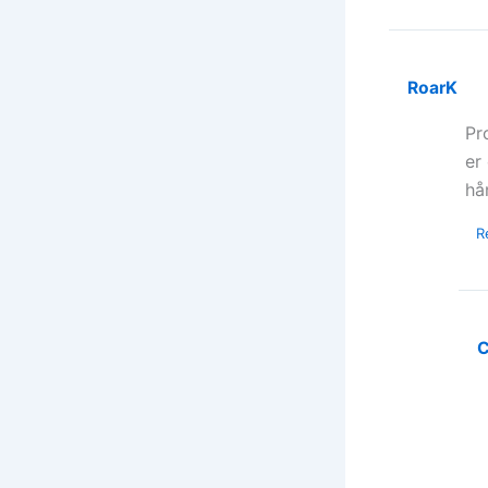
RoarK
Pr
er
hå
R
C