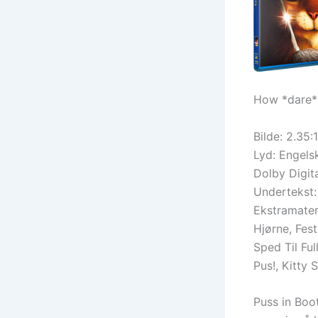
How *dare* 
Bilde: 2.35:1
Lyd: Engelsk
Dolby Digita
Undertekst:
Ekstramateri
Hjørne, Fes
Sped Til Fu
Pus!, Kitty 
Puss in Boo