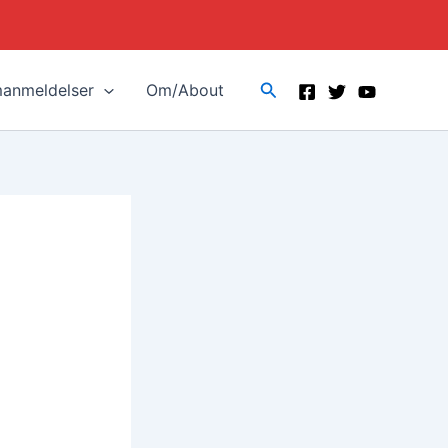
Search
manmeldelser
Om/About