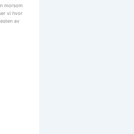
 En morsom
ser vi hvor
Resten av