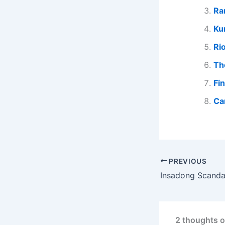
Ra
Ku
Ri
Th
Fi
Ca
PREVIOUS
Insadong Scanda
2 thoughts o