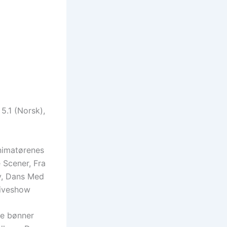
 5.1 (Norsk),
Animatørenes
 Scener, Fra
ty, Dans Med
 Liveshow
ke bønner