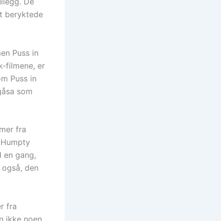
ullegg. De
t beryktede
men Puss in
-filmene, er
som Puss in
lgåsa som
lmer fra
m Humpty
d en gang,
r også, den
r fra
an ikke noen