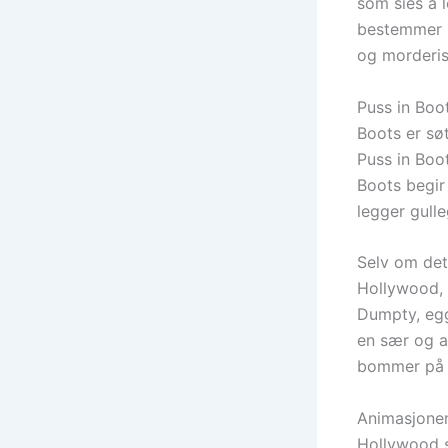
som sies å l
bestemmer s
og morderis
Puss in Boo
Boots er sø
Puss in Boot
Boots begir
legger gulle
Selv om dett
Hollywood, 
Dumpty, egg
en sær og ar
bommer på m
Animasjonen 
Hollywood se