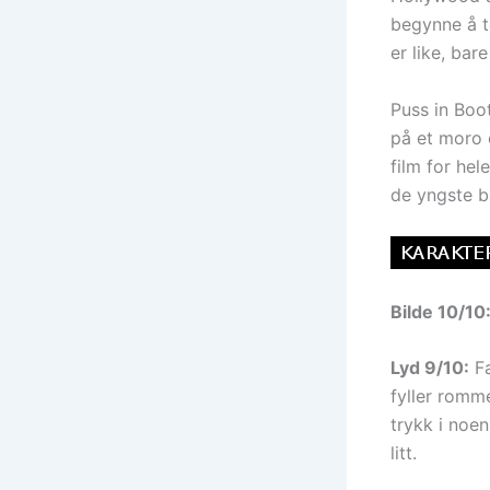
begynne å t
er like, bare
Puss in Boot
på et moro 
film for hel
de yngste ba
Bilde 10/10
Lyd 9/10:
Fa
fyller romm
trykk i noen
litt.