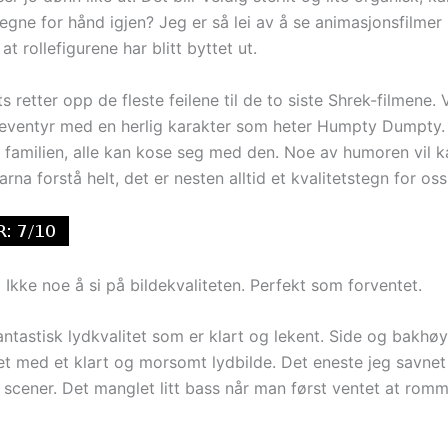
egne for hånd igjen? Jeg er så lei av å se animasjonsfilmer
 at rollefigurene har blitt byttet ut.
s retter opp de fleste feilene til de to siste Shrek-filmene. 
eventyr med en herlig karakter som heter Humpty Dumpty. 
e familien, alle kan kose seg med den. Noe av humoren vil k
rna forstå helt, det er nesten alltid et kvalitetstegn for oss
:
Ikke noe å si på bildekvaliteten. Perfekt som forventet.
ntastisk lydkvalitet som er klart og lekent. Side og bakhøy
et med et klart og morsomt lydbilde. Det eneste jeg savnet 
 scener. Det manglet litt bass når man først ventet at romme