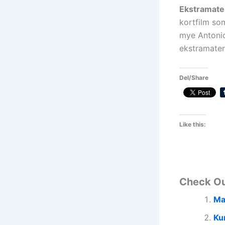
Ekstramater
kortfilm som
mye Antonio 
ekstramateri
Del/Share
Like this:
Check O
Ma
Ku