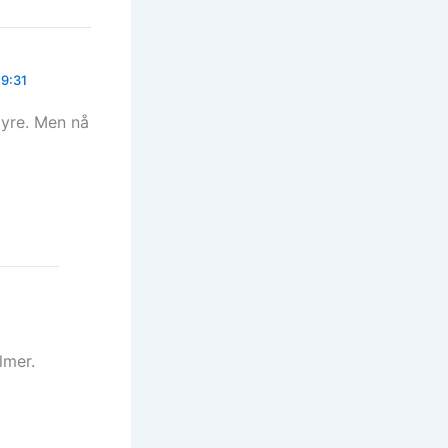
19:31
dyre. Men nå
lmer.