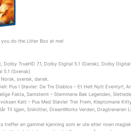
you do the Litter Box at me!
, Dolby TrueHD 7.1, Dolby Digital 5.1 (Dansk), Dolby Digital
l 5.1 (Svensk)
 Norsk, svensk, dansk.
ell: Pus I Støvler: De Tre Diablos – Et Helt Nytt Eventyr!, 
telige Fakta, Samstemt – Stemmene Bak Legenden, Slettede
llvoksen Katt – Pus Med Støvler Trer Frem, Kleptomane Kit
Slår Til Igjen, Sniktitter, DreamWorks Verden, Dragtreneren
ts treffer en gammel kjenning som er ute etter noen magis