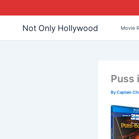
Skip
Not Only Hollywood
to
Movie R
content
Puss 
By
Captain Ch