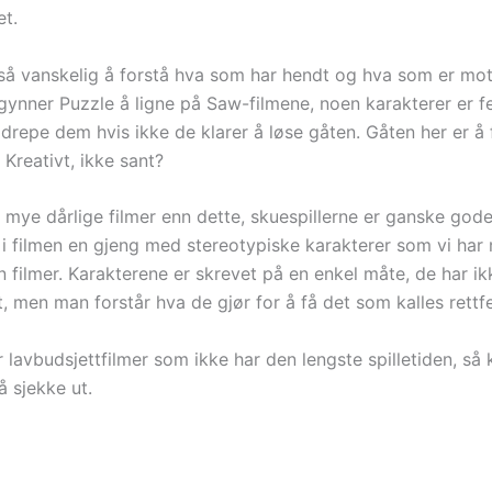
et.
 så vanskelig å forstå hva som har hendt og hva som er mot
gynner Puzzle å ligne på Saw-filmene, noen karakterer er fe
drepe dem hvis ikke de klarer å løse gåten. Gåten her er å f
 Kreativt, ikke sant?
t mye dårlige filmer enn dette, skuespillerne er ganske god
 i filmen en gjeng med stereotypiske karakterer som vi har 
 filmer. Karakterene er skrevet på en enkel måte, de har i
, men man forstår hva de gjør for å få det som kalles rettf
r lavbudsjettfilmer som ikke har den lengste spilletiden, så
å sjekke ut.