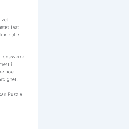
ivet.
stet fast i
inne alle
e, dessverre
møtt i
kke noe
erdighet.
 kan Puzzle