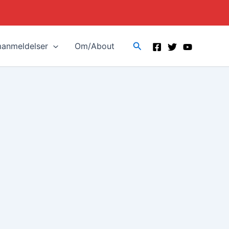
Search
manmeldelser
Om/About