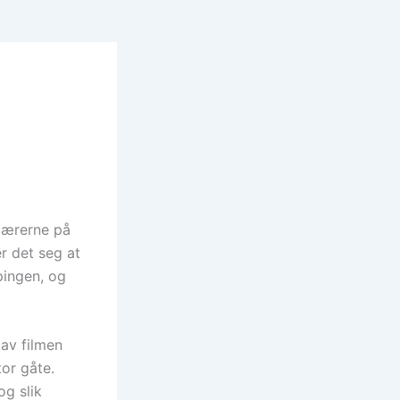
 lærerne på
er det seg at
pingen, og
 av filmen
tor gåte.
og slik