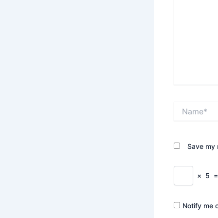
Name*
Save my n
×
5
Notify me 