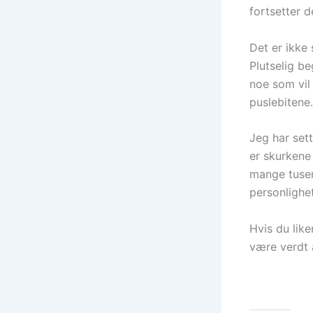
fortsetter d
Det er ikke
Plutselig be
noe som vil 
puslebitene.
Jeg har set
er skurkene
mange tusen
personlighet
Hvis du like
være verdt 