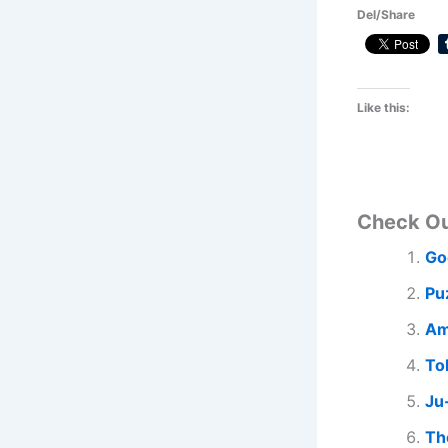
Del/Share
Like this:
Check O
Go
Pu
Am
To
Ju
Th