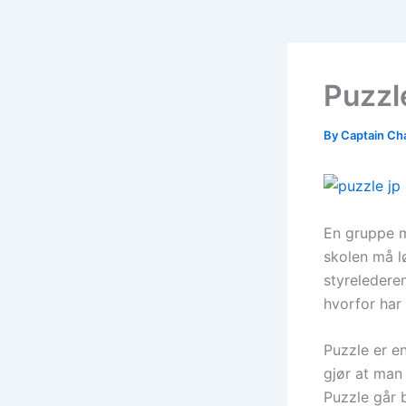
Puzzl
By
Captain Ch
En gruppe m
skolen må lø
styreledere
hvorfor har 
Puzzle er en
gjør at man 
Puzzle går b