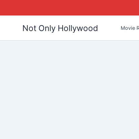
Skip
Not Only Hollywood
to
Movie R
content