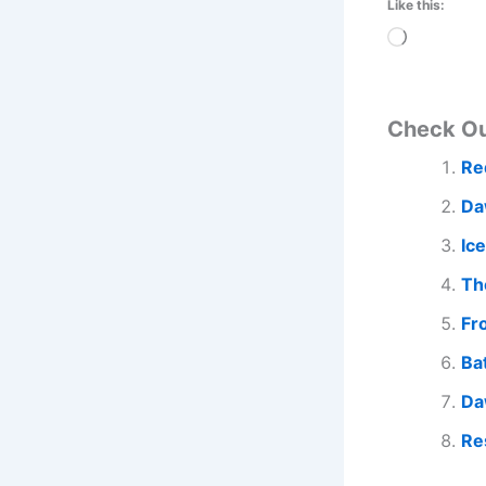
Like this:
Loading…
Check O
Re
Da
Ic
Th
Fr
Ba
Da
Re