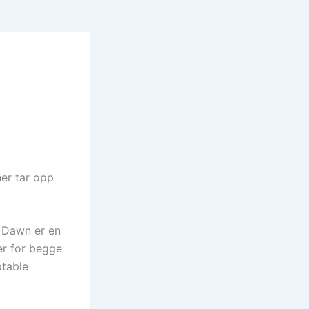
er tar opp
d Dawn er en
er for begge
ptable