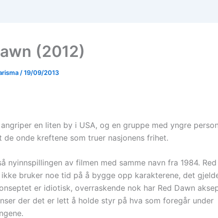
awn (2012)
arisma
/
19/09/2013
angriper en liten by i USA, og en gruppe med yngre person
de onde kreftene som truer nasjonens frihet.
tså nyinnspillingen av filmen med samme navn fra 1984. Re
m ikke bruker noe tid på å bygge opp karakterene, det gjeld
 konseptet er idiotisk, overraskende nok har Red Dawn akse
nser der det er lett å holde styr på hva som foregår under
ngene.