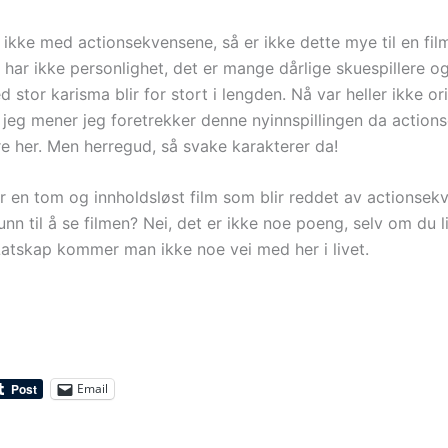
ikke med actionsekvensene, så er ikke dette mye til en fil
 har ikke personlighet, det er mange dårlige skuespillere o
 stor karisma blir for stort i lengden. Nå var heller ikke or
 jeg mener jeg foretrekker denne nyinnspillingen da actio
e her. Men herregud, så svake karakterer da!
 en tom og innholdsløst film som blir reddet av actionsek
nn til å se filmen? Nei, det er ikke noe poeng, selv om du l
 Latskap kommer man ikke noe vei med her i livet.
Email