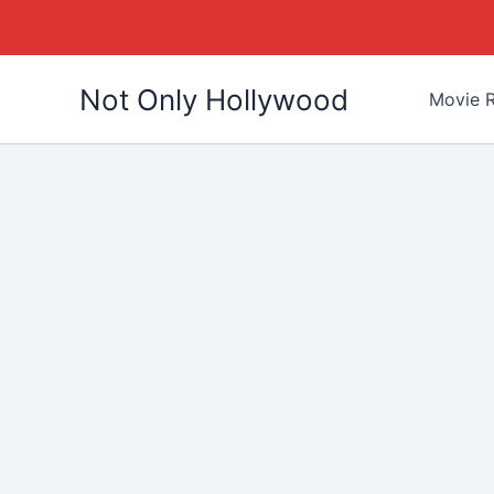
Skip
Not Only Hollywood
to
Movie R
content