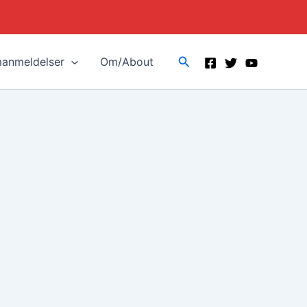
Search
manmeldelser
Om/About