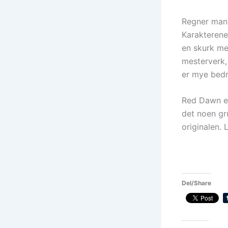
Regner man 
Karakterene
en skurk med
mesterverk,
er mye bedr
Red Dawn er
det noen gru
originalen.
Del/Share