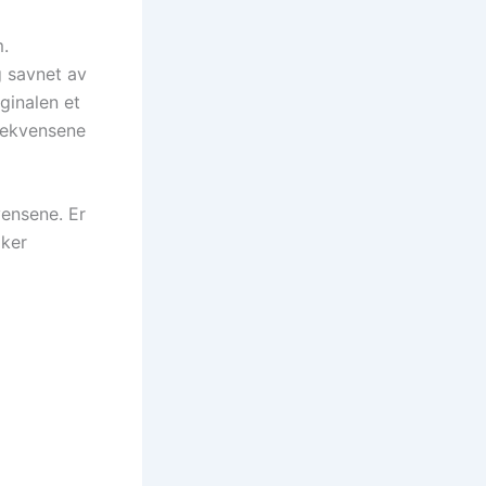
m.
g savnet av
iginalen et
nsekvensene
vensene. Er
iker