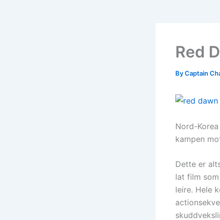
Red D
By
Captain Ch
Nord-Korea 
kampen mot 
Dette er al
lat film so
leire. Hele
actionsekve
skuddveksli