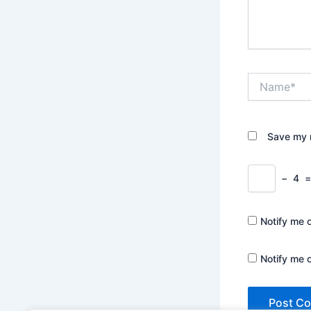
Name*
Save my n
−
4
Notify me 
Notify me 