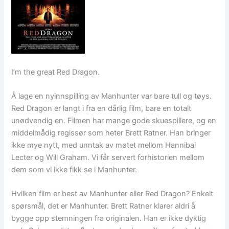
I’m the great Red Dragon.
Å lage en nyinnspilling av Manhunter var bare tull og tøys.
Red Dragon er langt i fra en dårlig film, bare en totalt
unødvendig en. Filmen har mange gode skuespillere, og en
middelmådig regissør som heter Brett Ratner. Han bringer
ikke mye nytt, med unntak av møtet mellom Hannibal
Lecter og Will Graham. Vi får servert forhistorien mellom
dem som vi ikke fikk se i Manhunter.
Hvilken film er best av Manhunter eller Red Dragon? Enkelt
spørsmål, det er Manhunter. Brett Ratner klarer aldri å
bygge opp stemningen fra originalen. Han er ikke dyktig