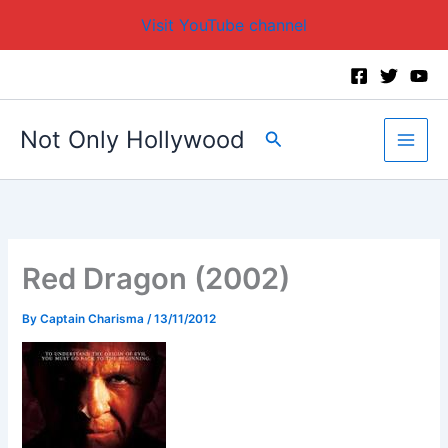
Visit YouTube channel
Skip
to
content
Not Only Hollywood
Search
Red Dragon (2002)
By
Captain Charisma
/
13/11/2012