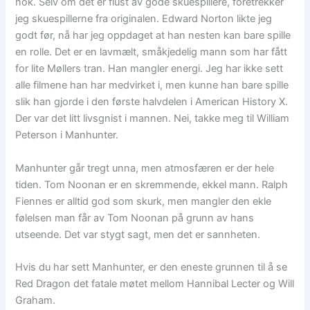
nok. Selv om det er flust av gode skuespillere, foretrekker
jeg skuespillerne fra originalen. Edward Norton likte jeg
godt før, nå har jeg oppdaget at han nesten kan bare spille
en rolle. Det er en lavmælt, småkjedelig mann som har fått
for lite Møllers tran. Han mangler energi. Jeg har ikke sett
alle filmene han har medvirket i, men kunne han bare spille
slik han gjorde i den første halvdelen i American History X.
Der var det litt livsgnist i mannen. Nei, takke meg til William
Peterson i Manhunter.
Manhunter går tregt unna, men atmosfæren er der hele
tiden. Tom Noonan er en skremmende, ekkel mann. Ralph
Fiennes er alltid god som skurk, men mangler den ekle
følelsen man får av Tom Noonan på grunn av hans
utseende. Det var stygt sagt, men det er sannheten.
Hvis du har sett Manhunter, er den eneste grunnen til å se
Red Dragon det fatale møtet mellom Hannibal Lecter og Will
Graham.