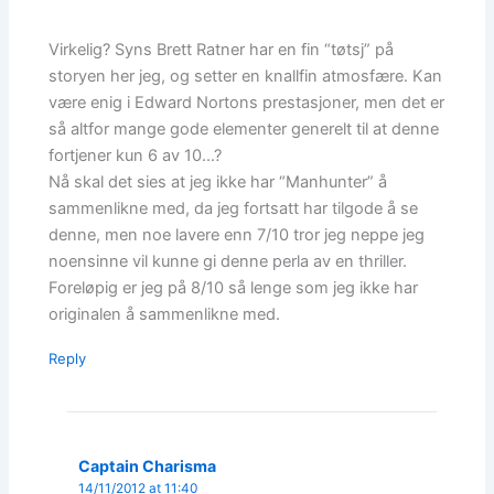
Virkelig? Syns Brett Ratner har en fin “tøtsj” på
storyen her jeg, og setter en knallfin atmosfære. Kan
være enig i Edward Nortons prestasjoner, men det er
så altfor mange gode elementer generelt til at denne
fortjener kun 6 av 10…?
Nå skal det sies at jeg ikke har “Manhunter” å
sammenlikne med, da jeg fortsatt har tilgode å se
denne, men noe lavere enn 7/10 tror jeg neppe jeg
noensinne vil kunne gi denne perla av en thriller.
Foreløpig er jeg på 8/10 så lenge som jeg ikke har
originalen å sammenlikne med.
Reply
Captain Charisma
14/11/2012 at 11:40