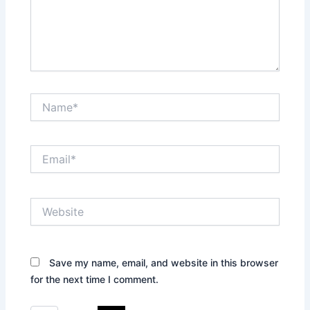
Name*
Email*
Website
Save my name, email, and website in this browser
for the next time I comment.