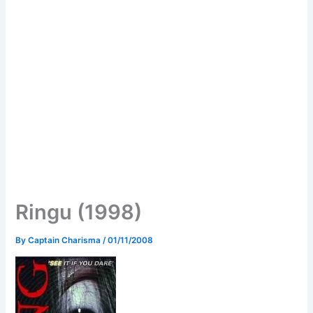
Ringu (1998)
By
Captain Charisma
/
01/11/2008