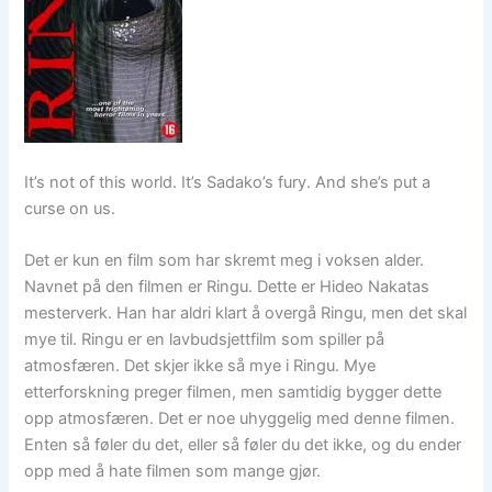
It’s not of this world. It’s Sadako’s fury. And she’s put a
curse on us.
Det er kun en film som har skremt meg i voksen alder.
Navnet på den filmen er Ringu. Dette er Hideo Nakatas
mesterverk. Han har aldri klart å overgå Ringu, men det skal
mye til. Ringu er en lavbudsjettfilm som spiller på
atmosfæren. Det skjer ikke så mye i Ringu. Mye
etterforskning preger filmen, men samtidig bygger dette
opp atmosfæren. Det er noe uhyggelig med denne filmen.
Enten så føler du det, eller så føler du det ikke, og du ender
opp med å hate filmen som mange gjør.