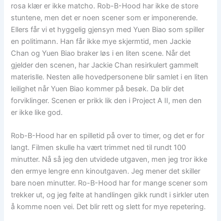
rosa klær er ikke matcho. Rob-B-Hood har ikke de store
stuntene, men det er noen scener som er imponerende.
Ellers får vi et hyggelig gjensyn med Yuen Biao som spiller
en politimann. Han får ikke mye skjermtid, men Jackie
Chan og Yuen Biao braker løs i en liten scene. Når det
gjelder den scenen, har Jackie Chan resirkulert gammelt
materislle. Nesten alle hovedpersonene blir samlet i en liten
leilighet når Yuen Biao kommer på besøk. Da blir det
forviklinger. Scenen er prikk lik den i Project A II, men den
er ikke like god.
Rob-B-Hood har en spilletid på over to timer, og det er for
langt. Filmen skulle ha vært trimmet ned til rundt 100
minutter. Nå så jeg den utvidede utgaven, men jeg tror ikke
den ermye lengre enn kinoutgaven. Jeg mener det skiller
bare noen minutter. Ro-B-Hood har for mange scener som
trekker ut, og jeg følte at handlingen gikk rundt i sirkler uten
å komme noen vei. Det blir rett og slett for mye repetering.