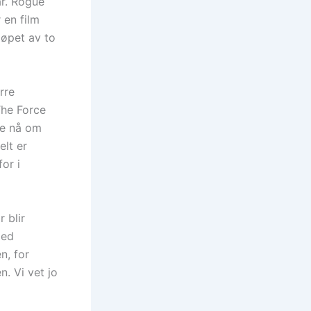
år. Rogue
 en film
løpet av to
rre
The Force
de nå om
elt er
or i
 blir
med
n, for
. Vi vet jo