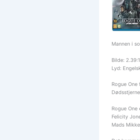
Mannen i so
Bilde: 2.39:1
Lyd: Engels
Rogue One f
Dødsstjernen
Rogue One e
Felicity Jo
Mads Mikkel