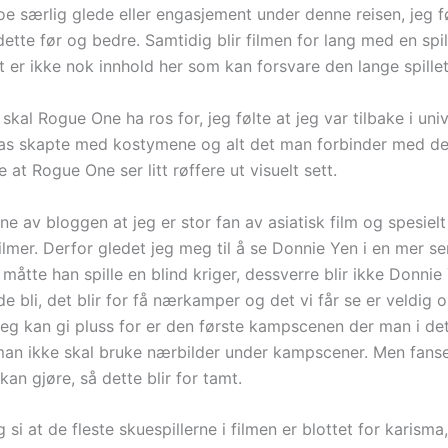
noe særlig glede eller engasjement under denne reisen, jeg f
ette før og bedre. Samtidig blir filmen for lang med en spil
t er ikke nok innhold her som kan forsvare den lange spillet
skal Rogue One ha ros for, jeg følte at jeg var tilbake i un
s skapte med kostymene og alt det man forbinder med de 
e at Rogue One ser litt røffere ut visuelt sett.
ne av bloggen at jeg er stor fan av asiatisk film og spesielt
mer. Derfor gledet jeg meg til å se Donnie Yen i en mer sen
 måtte han spille en blind kriger, dessverre blir ikke Donnie
de bli, det blir for få nærkamper og det vi får se er veldig 
jeg kan gi pluss for er den første kampscenen der man i de
 man ikke skal bruke nærbilder under kampscener. Men fans
an gjøre, så dette blir for tamt.
g si at de fleste skuespillerne i filmen er blottet for karis