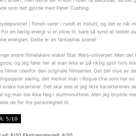
rt ansikt, men dette ser vi kun i noen få sekunder, så det 
ade som det gjorde med Peter Cushing.
ydepunktet i filmen varer i rundt et minutt, og det er når 
. For en herlig energi vi er vitne til, bare så synd at resten a
ne energien. Dette er en fantastisk scene!
ge andre filmelskere elsker Star Wars-universet. Men det k
ode, og jeg føler her at man ikke er på riktig spor hvis ma
e filmer utenfor den originale filmserien. Det blir mye av 
 engasjerer særlig, det merker man i Rogue One som har en 
 svake karakterer. Det skal sies at jeg likte karakterenes s
 ut og man ble ikke feig i sluttminuttene. Men jeg brydde m
de de for lite personlighet til.
Lyd: 8/10
Ekstramateriell: 4/10