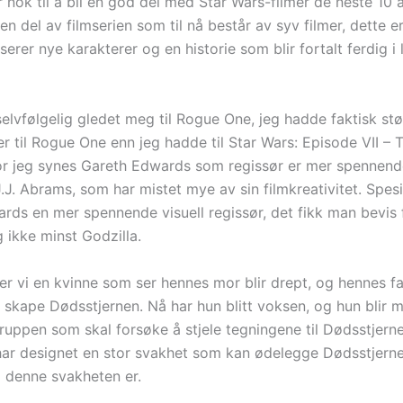
nok til å bli en god del med Star Wars-filmer de neste 10 
en del av filmserien som til nå består av syv filmer, dette er
erer nye karakterer og en historie som blir fortalt ferdig i 
elvfølgelig gledet meg til Rogue One, jeg hadde faktisk stø
r til Rogue One enn jeg hadde til Star Wars: Episode VII – 
r jeg synes Gareth Edwards som regissør er mer spennen
J. Abrams, som har mistet mye av sin filmkreativitet. Spesi
rds en mer spennende visuell regissør, det fikk man bevis f
 ikke minst Godzilla.
ger vi en kvinne som ser hennes mor blir drept, og hennes far
å skape Dødsstjernen. Nå har hun blitt voksen, og hun blir 
uppen som skal forsøke å stjele tegningene til Dødsstjerne
har designet en stor svakhet som kan ødelegge Dødsstjernen
a denne svakheten er.