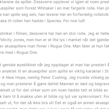
kterene de spiller. Dessverre opplever vi igjen at noen pres
espiller som Forest Whitaker i en mer fargerik rolle. Han pl
e kan spille seg selv, han leverer her en forferdelig rolleto
ake til rollen han hadde i Species. For noe tull!
tinker i filmen, dessverre har han en stor rolle. Jeg er helle
Felicity Jones, men hun er et lite lys i mørket når det gjelder
av skuespillere man finner i Rogue One. Man føler at hun fakt
ære med i Rogue One.
et geniale øyeblikket når jeg oppdager at man har prestert 
ansiktet til en skuespiller som spilte en viktig karakter i S
 A New Hope, nemlig Peter Cushing. Jeg trodde virkelig jeg 
6 og man presterer å gjøre dette! Mannen er død og begrave
 ekkelt ut for det virker som om noen hadde tatt et bilde a
 ham til å snakke uten at bilde og lyd var synkronisert. For
 satt ut, for det så ikke bra ut! Det er også en annen skuespi