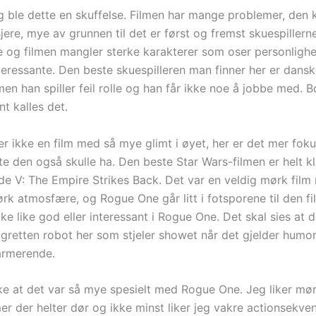
 ble dette en skuffelse. Filmen har mange problemer, den k
jere, mye av grunnen til det er først og fremst skuespillerne
e og filmen mangler sterke karakterer som oser personligh
teressante. Den beste skuespilleren man finner her er dans
en han spiller feil rolle og han får ikke noe å jobbe med. B
nt kalles det.
r ikke en film med så mye glimt i øyet, her er det mer foku
e den også skulle ha. Den beste Star Wars-filmen er helt kl
de V: The Empire Strikes Back. Det var en veldig mørk film
ørk atmosfære, og Rogue One går litt i fotsporene til den f
ikke like god eller interessant i Rogue One. Det skal sies at d
retten robot her som stjeler showet når det gjelder humor
jarmerende.
kke at det var så mye spesielt med Rogue One. Jeg liker mør
lmer der helter dør og ikke minst liker jeg vakre actionsekve