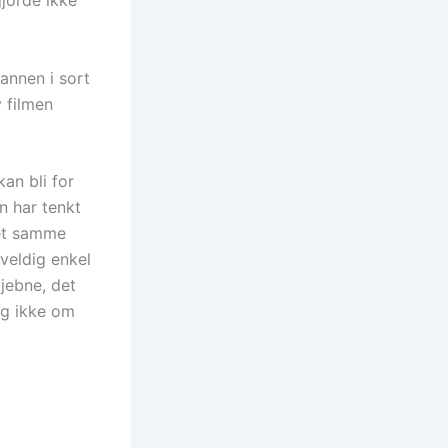
gjorde ikke
mannen i sort
v filmen
an bli for
n har tenkt
det samme
veldig enkel
kjebne, det
eg ikke om