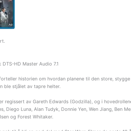
rt.
k DTS-HD Master Audio 7.1
orteller historien om hvordan planene til den store, stygge
 ble stjålet av tapre helter.
r regissert av Gareth Edwards (Godzilla), og i hovedrollene
nes, Diego Luna, Alan Tudyk, Donnie Yen, Wen Jiang, Ben M
sen og Forest Whitaker.