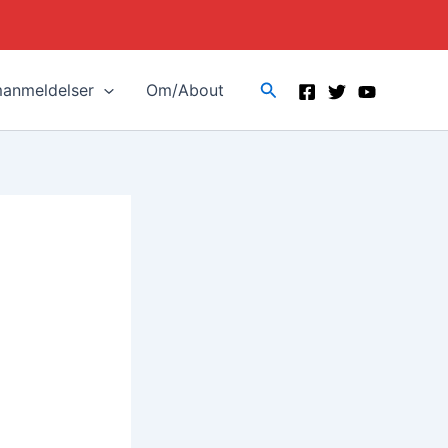
Search
manmeldelser
Om/About