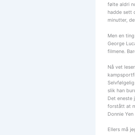
følte aldri 
hadde sett d
minutter, de
Men en ting 
George Luca
filmene. Bar
Nå vet leser
kampsportfil
Selvfølgelig
slik han bur
Det eneste 
forstått at
Donnie Yen k
Ellers må je