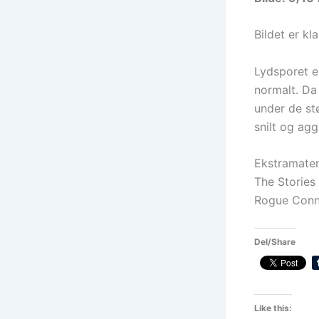
Bildet er kl
Lydsporet e
normalt. Da 
under de st
snilt og ag
Ekstramateri
The Stories
Rogue Conne
Del/Share
Like this: