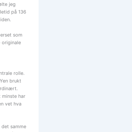
ølte jeg
letid på 136
iden.
iverset som
originale
trale rolle.
 Yen brukt
ordinært.
t minste har
en vet hva
ma, det samme