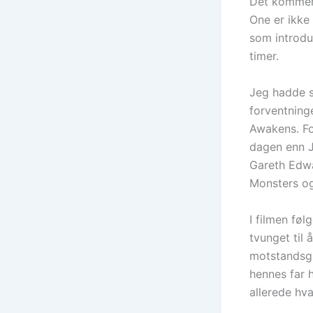
Det kommer 
One er ikke 
som introdus
timer.
Jeg hadde s
forventninge
Awakens. Fo
dagen enn J.
Gareth Edwa
Monsters og
I filmen føl
tvunget til 
motstandsgr
hennes far 
allerede hv