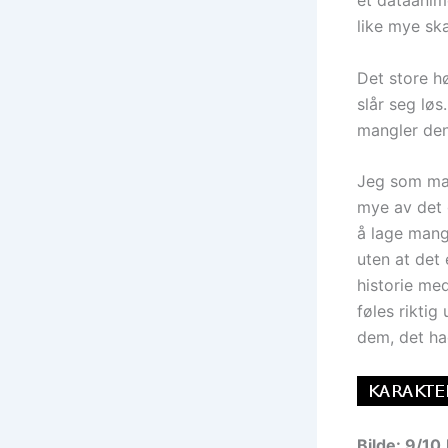
et dataanime
like mye sk
Det store hø
slår seg løs
mangler den
Jeg som man
mye av det g
å lage mang
uten at det
historie med
føles riktig
dem, det had
Bilde: 9/10