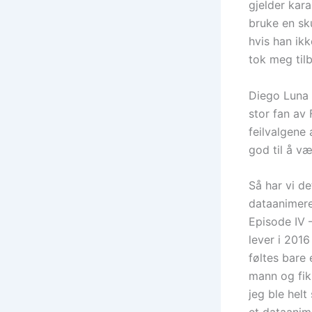
gjelder kara
bruke en sku
hvis han ikk
tok meg tilb
Diego Luna s
stor fan av 
feilvalgene 
god til å v
Så har vi d
dataanimere 
Episode IV –
lever i 201
føltes bare
mann og fikk
jeg ble helt