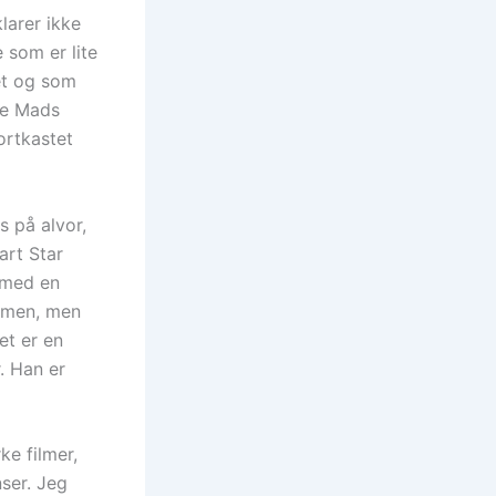
larer ikke
 som er lite
et og som
ke Mads
ortkastet
s på alvor,
art Star
 med en
ilmen, men
et er en
. Han er
ke filmer,
nser. Jeg