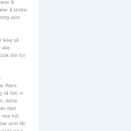
terer å
eier å stinke
lkning som
r ikke så
 alle
isk blir for
å
tar Wars:
så feil, vi
t, dette
v en død
 noe tull,
ller som får