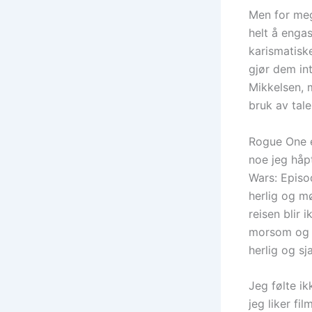
Men for meg
helt å engas
karismatisk
gjør dem in
Mikkelsen, m
bruk av tale
Rogue One e
noe jeg håpt
Wars: Episo
herlig og m
reisen blir 
morsom og g
herlig og s
Jeg følte i
jeg liker fi