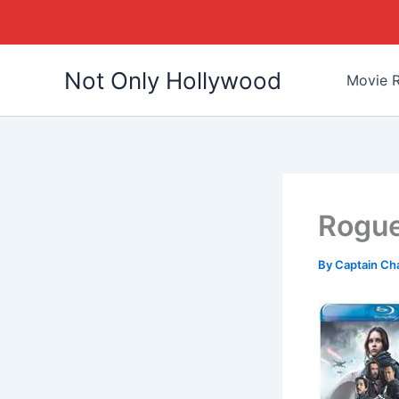
Skip
Not Only Hollywood
to
Movie R
content
Rogue
By
Captain Ch